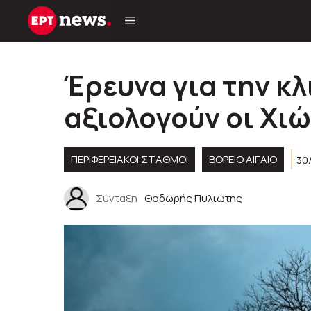
Μετάβαση
σε
περιεχόμενο
Έρευνα για την κ
αξιολογούν οι Χιώ
ΠΕΡΙΦΕΡΕΙΑΚΟΊ ΣΤΑΘΜΟΊ
ΒΟΡΕΙΟ ΑΙΓΑΙΟ
30
Σύνταξη
Θοδωρής Πυλιώτης