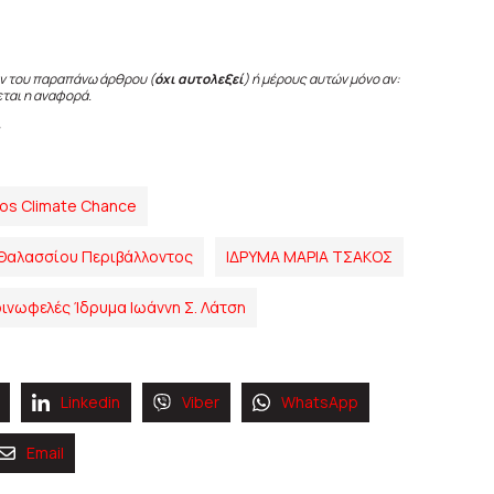
ν του παραπάνω άρθρου (
όχι αυτολεξεί
) ή μέρους αυτών μόνο αν:
εται η αναφορά.
os Climate Chance
 Θαλασσίου Περιβάλλοντος
ΙΔΡΥΜΑ ΜΑΡΙΑ ΤΣΑΚΟΣ
ινωφελές Ίδρυμα Ιωάννη Σ. Λάτση
Linkedin
Viber
WhatsApp
Email