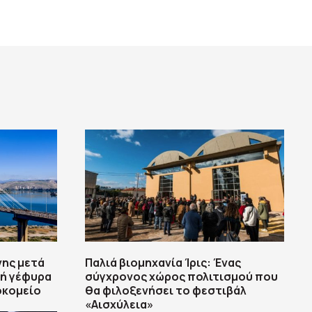
νης μετά
Παλιά βιομηχανία Ίρις: Ένας
ή γέφυρα
σύγχρονος χώρος πολιτισμού που
οκομείο
θα φιλοξενήσει το φεστιβάλ
«Αισχύλεια»