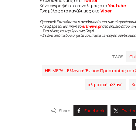
Ακολούθησε μας στο
Twitter
Κάνε εγγραφή στο κανάλι μας στο
Youtube
Γίνε μέλος στο κανάλι μας στο
Viber
Προσοχή! Επιτρέπεται η αναδημοσίευση των πληροφοριώ
– Αναφέρεται ως πηγή το
ertnews.gr
στο σημείο όπου γίν
– Στο τέλος του άρθρου ως Πηγή
– Σε ένα από τα δύο σημεία να υπάρχει ενεργός σύνδεσμος
TAGS
Chi
HELMEPA - Ελληνική Ένωση Προστασίας του
κλιματική αλλαγή
Κο
Share
Facebook
Twitter