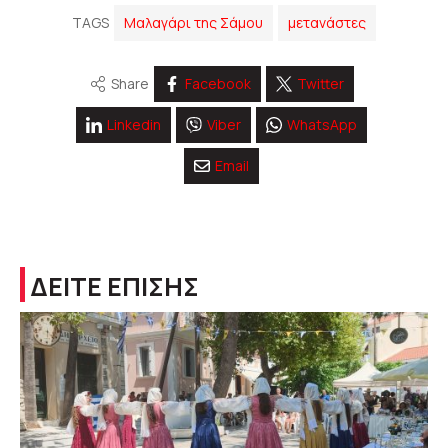
TAGS
Μαλαγάρι της Σάμου
μετανάστες
Share
Facebook
Twitter
Linkedin
Viber
WhatsApp
Email
ΔΕΙΤΕ ΕΠΙΣΗΣ