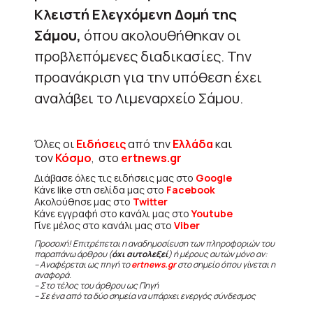
Κλειστή Ελεγχόμενη Δομή της
Σάμου,
όπου ακολουθήθηκαν οι
προβλεπόμενες διαδικασίες. Την
προανάκριση για την υπόθεση έχει
αναλάβει το Λιμεναρχείο Σάμου.
Όλες οι
Ειδήσεις
από την
Ελλάδα
και
τον
Κόσμο
, στο
ertnews.gr
Διάβασε όλες τις ειδήσεις μας στο
Google
Κάνε like στη σελίδα μας στο
Facebook
Ακολούθησε μας στο
Twitter
Κάνε εγγραφή στο κανάλι μας στο
Youtube
Γίνε μέλος στο κανάλι μας στο
Viber
Προσοχή! Επιτρέπεται η αναδημοσίευση των πληροφοριών του
παραπάνω άρθρου (
όχι αυτολεξεί
) ή μέρους αυτών μόνο αν:
– Αναφέρεται ως πηγή το
ertnews.gr
στο σημείο όπου γίνεται η
αναφορά.
– Στο τέλος του άρθρου ως Πηγή
– Σε ένα από τα δύο σημεία να υπάρχει ενεργός σύνδεσμος