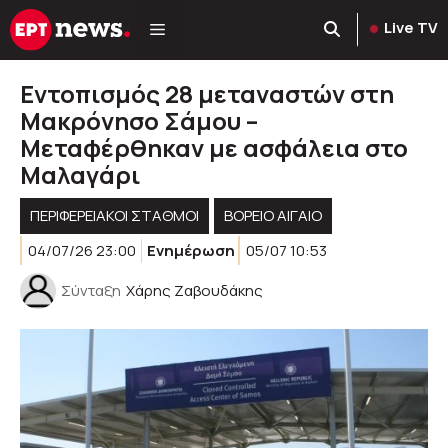
Μετάβαση
Live TV
σε
περιεχόμενο
Εντοπισμός 28 μεταναστών στη
Μακρόνησο Σάμου –
Μεταφέρθηκαν με ασφάλεια στο
Μαλαγάρι
ΠΕΡΙΦΕΡΕΙΑΚΟΊ ΣΤΑΘΜΟΊ
ΒΟΡΕΙΟ ΑΙΓΑΙΟ
04/07/26 23:00
Ενημέρωση
05/07 10:53
Σύνταξη
Χάρης Ζαβουδάκης