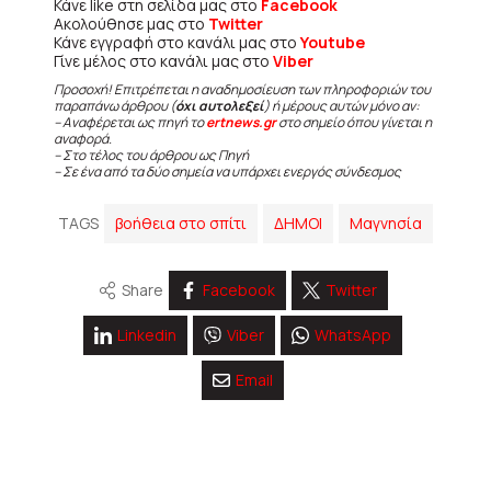
Κάνε like στη σελίδα μας στο
Facebook
Ακολούθησε μας στο
Twitter
Κάνε εγγραφή στο κανάλι μας στο
Youtube
Γίνε μέλος στο κανάλι μας στο
Viber
Προσοχή! Επιτρέπεται η αναδημοσίευση των πληροφοριών του
παραπάνω άρθρου (
όχι αυτολεξεί
) ή μέρους αυτών μόνο αν:
– Αναφέρεται ως πηγή το
ertnews.gr
στο σημείο όπου γίνεται η
αναφορά.
– Στο τέλος του άρθρου ως Πηγή
– Σε ένα από τα δύο σημεία να υπάρχει ενεργός σύνδεσμος
TAGS
βοήθεια στο σπίτι
ΔΗΜΟΙ
Μαγνησία
Share
Facebook
Twitter
Linkedin
Viber
WhatsApp
Email