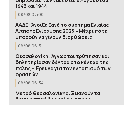
1943 και 1944
08/08 07:00
ΑΑΔΕ: Άνοιξε ξανά το σύστημα Ενιαίας
Αίτησης Ενίσχυσης 2025 – Μέχρι πότε
μπορούν να γίνουν διορθώσεις
08/08 06:51
Θεσσαλονίκη: Άγνωστοι τρύπησαν και
δηλητηρίασαν δέντρα στο κέντρο της
πόλης – Έρευνα για τον εντοπισμό των
δραστών
08/08 06:34
Μετρό Θεσσαλονίκης: Ξεκινούν τα
δοκιμαστικά δρομολόγια προς
Καλαμαριά – Πότε ανοίγει η νέα
επέκταση
08/08 06:18
ΗΠΑ: H Ουάσινγκτον θα προσφέρει 1 δισ.