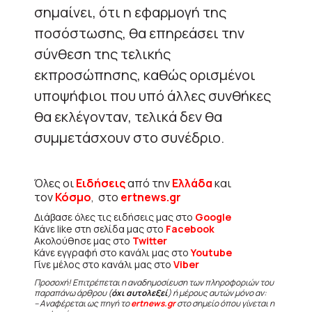
σημαίνει, ότι η εφαρμογή της
ποσόστωσης, θα επηρεάσει την
σύνθεση της τελικής
εκπροσώπησης, καθώς ορισμένοι
υποψήφιοι που υπό άλλες συνθήκες
θα εκλέγονταν, τελικά δεν θα
συμμετάσχουν στο συνέδριο.
Όλες οι
Ειδήσεις
από την
Ελλάδα
και
τον
Κόσμο
, στο
ertnews.gr
Διάβασε όλες τις ειδήσεις μας στο
Google
Κάνε like στη σελίδα μας στο
Facebook
Ακολούθησε μας στο
Twitter
Κάνε εγγραφή στο κανάλι μας στο
Youtube
Γίνε μέλος στο κανάλι μας στο
Viber
Προσοχή! Επιτρέπεται η αναδημοσίευση των πληροφοριών του
παραπάνω άρθρου (
όχι αυτολεξεί
) ή μέρους αυτών μόνο αν:
– Αναφέρεται ως πηγή το
ertnews.gr
στο σημείο όπου γίνεται η