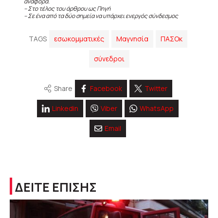
αναφορά.
– Στο τέλος του άρθρου ως Πηγή
– Σε ένα από τα δύο σημεία να υπάρχει ενεργός σύνδεσμος
TAGS
εσωκομματικές
Μαγνησία
ΠΑΣΟκ
σύνεδροι
Share
Facebook
Twitter
Linkedin
Viber
WhatsApp
Email
ΔΕΙΤΕ ΕΠΙΣΗΣ