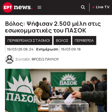
Μετάβαση
Live TV
σε
περιεχόμενο
Βόλος: Ψήφισαν 2.500 μέλη στις
εσωκομματικές του ΠΑΣΟΚ
ΠΕΡΙΦΕΡΕΙΑΚΟΊ ΣΤΑΘΜΟΊ
ΒΟΛΟΣ
ΠΕΡΙΦΈΡΕΙΑ
16/03/26 08:24
Ενημέρωση
16/03 09:18
Σύνταξη
ΦΡΟΣΩ ΠΑΥΛΟΥ