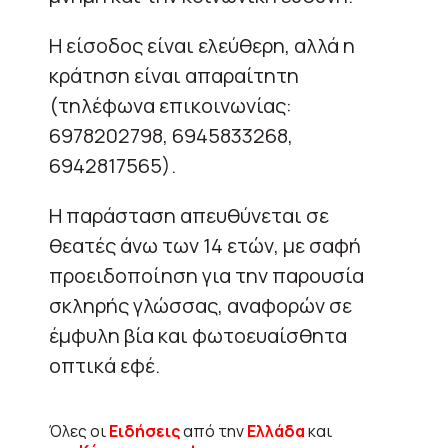
Η είσοδος είναι ελεύθερη, αλλά η
κράτηση είναι απαραίτητη
(τηλέφωνα επικοινωνίας:
6978202798, 6945833268,
6942817565).
Η παράσταση απευθύνεται σε
θεατές άνω των 14 ετών, με σαφή
προειδοποίηση για την παρουσία
σκληρής γλώσσας, αναφορών σε
έμφυλη βία και φωτοευαίσθητα
οπτικά εφέ.
Όλες οι
Ειδήσεις
από την
Ελλάδα
και