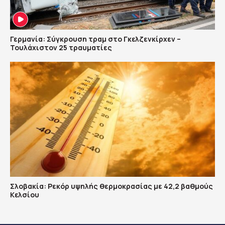
Γερμανία: Σύγκρουση τραμ στο Γκελζενκίρχεν –
Τουλάχιστον 25 τραυματίες
Σλοβακία: Ρεκόρ υψηλής θερμοκρασίας με 42,2 βαθμούς
Κελσίου