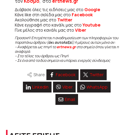
τον
Κόσμο
, στο
ertnews.gr
Διάβασε όλες τις ειδήσεις μας στο
Google
Κάνε like στη σελίδα μας στο
Facebook
Ακολούθησε μας στο
Twitter
Κάνε εγγραφή στο κανάλι μας στο
Youtube
Γίνε μέλος στο κανάλι μας στο
Viber
Προσοχή! Επιτρέπεται η αναδημοσίευση των πληροφοριών του
παραπάνω άρθρου (
όχι αυτολεξεί
) ή μέρους αυτών μόνο αν:
– Αναφέρεται ως πηγή το
ertnews.gr
στο σημείο όπου γίνεται η
αναφορά.
– Στο τέλος του άρθρου ως Πηγή
– Σε ένα από τα δύο σημεία να υπάρχει ενεργός σύνδεσμος
Share
Facebook
Twitter
Linkedin
Viber
WhatsApp
Email