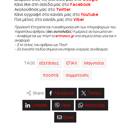
Κάνε like στη σελίδα μας στο
Facebook
Ακολούθησε μας στο
Twitter
Κάνε εγγραφή στο κανάλι μας στο
Youtube
Γίνε μέλος στο κανάλι μας στο
Viber
Προσοχή! Επιτρέπεται η αναδημοσίευση των πληροφοριών του
παραπάνω άρθρου (
όχι αυτολεξεί
) ή μέρους αυτών μόνο αν:
– Αναφέρεται ως πηγή το
ertnews.gr
στο σημείο όπου γίνεται η
αναφορά.
– Στο τέλος του άρθρου ως Πηγή
– Σε ένα από τα δύο σημεία να υπάρχει ενεργός σύνδεσμος
TAGS
εξετάσεις
ΕΠΑΛ
Μαγνησία
ποοστά
συμμετοχής
Share
Facebook
Twitter
Linkedin
Viber
WhatsApp
Email