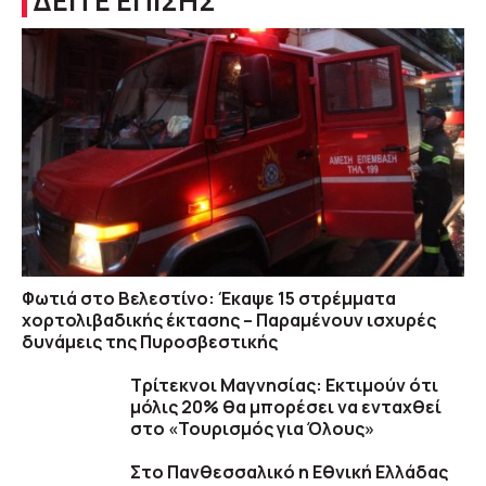
ΔΕΙΤΕ ΕΠΙΣΗΣ
Φωτιά στο Βελεστίνο: Έκαψε 15 στρέμματα
χορτολιβαδικής έκτασης – Παραμένουν ισχυρές
δυνάμεις της Πυροσβεστικής
Τρίτεκνοι Μαγνησίας: Εκτιμούν ότι
μόλις 20% θα μπορέσει να ενταχθεί
στο «Τουρισμός για Όλους»
Στο Πανθεσσαλικό η Εθνική Ελλάδας