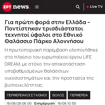
Μετάβαση
Live TV
σε
περιεχόμενο
Για πρώτη φορά στην Ελλάδα –
Ποντίστηκαν τρισδιάστατοι
τεχνητοί ύφαλοι στο Εθνικό
Θαλάσσιο Πάρκο Αλοννήσου
Η πρωτοποριακή παρέμβαση υλοποιήθηκε
στο πλαίσιο του ευρωπαϊκού έργου LIFE
DREAM, με στόχο την αποκατάσταση
υποβαθμισμένων θαλάσσιων
οικοσυστημάτων και την προστασία της
βιοποικιλότητας
ΠΕΡΙΦΕΡΕΙΑΚΟΊ ΣΤΑΘΜΟΊ
ΒΟΛΟΣ
ΠΕΡΙΦΈΡΕΙΑ
16/06/26 06:00
Ενημέρωση
16/06 10:55