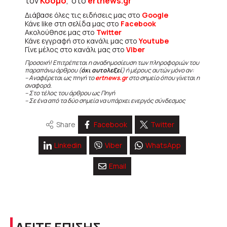
τον
Κόσμο
, στο
ertnews.gr
Διάβασε όλες τις ειδήσεις μας στο
Google
Κάνε like στη σελίδα μας στο
Facebook
Ακολούθησε μας στο
Twitter
Κάνε εγγραφή στο κανάλι μας στο
Youtube
Γίνε μέλος στο κανάλι μας στο
Viber
Προσοχή! Επιτρέπεται η αναδημοσίευση των πληροφοριών του
παραπάνω άρθρου (
όχι αυτολεξεί
) ή μέρους αυτών μόνο αν:
– Αναφέρεται ως πηγή το
ertnews.gr
στο σημείο όπου γίνεται η
αναφορά.
– Στο τέλος του άρθρου ως Πηγή
– Σε ένα από τα δύο σημεία να υπάρχει ενεργός σύνδεσμος
Share
Facebook
Twitter
Linkedin
Viber
WhatsApp
Email