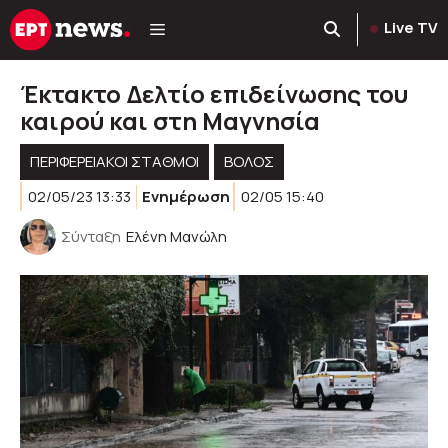
Μετάβαση
Live TV
σε
περιεχόμενο
Έκτακτο Δελτίο επιδείνωσης του
καιρού και στη Μαγνησία
ΠΕΡΙΦΕΡΕΙΑΚΟΊ ΣΤΑΘΜΟΊ
ΒΟΛΟΣ
02/05/23 13:33
Ενημέρωση
02/05 15:40
Σύνταξη
Ελένη Μανώλη