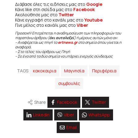
Διάβασε όλες τις ειδήσεις μας στο
Google
Κάνε like στη σελίδα μας στο
Facebook
Ακολούθησε μας στο
Twitter
Κάνε εγγραφή στο κανάλι μας στο
Youtube
Γίνε μέλος στο κανάλι μας στο
Viber
Προσοχή! Επιτρέπεται η αναδημοσίευση των πληροφοριών του
παραπάνω άρθρου (
όχι αυτολεξεί
) ή μέρους αυτών μόνο αν:
– Αναφέρεται ως πηγή το
ertnews.gr
στο σημείο όπου γίνεται η
αναφορά.
– Στο τέλος του άρθρου ως Πηγή
– Σε ένα από τα δύο σημεία να υπάρχει ενεργός σύνδεσμος
TAGS
κακοκαιρια
Μαγνησία
Περιφέρεια
συμβουλές
Share
Facebook
Twitter
Linkedin
Viber
WhatsApp
Email