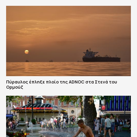
Πύραυλος έπληξε πλοίο της ADNOC στα Στενά του
Ορμούζ