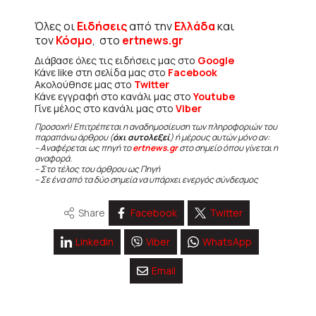
Όλες οι
Ειδήσεις
από την
Ελλάδα
και
τον
Κόσμο
, στο
ertnews.gr
Διάβασε όλες τις ειδήσεις μας στο
Google
Κάνε like στη σελίδα μας στο
Facebook
Ακολούθησε μας στο
Twitter
Κάνε εγγραφή στο κανάλι μας στο
Youtube
Γίνε μέλος στο κανάλι μας στο
Viber
Προσοχή! Επιτρέπεται η αναδημοσίευση των πληροφοριών του
παραπάνω άρθρου (
όχι αυτολεξεί
) ή μέρους αυτών μόνο αν:
– Αναφέρεται ως πηγή το
ertnews.gr
στο σημείο όπου γίνεται η
αναφορά.
– Στο τέλος του άρθρου ως Πηγή
– Σε ένα από τα δύο σημεία να υπάρχει ενεργός σύνδεσμος
Share
Facebook
Twitter
Linkedin
Viber
WhatsApp
Email