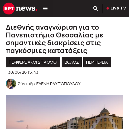
Μετάβαση
Live TV
σε
περιεχόμενο
Διεθνής αναγνώριση για το
Πανεπιστήμιο Θεσσαλίας με
σημαντικές διακρίσεις στις
παγκόσμιες κατατάξεις
ΠΕΡΙΦΕΡΕΙΑΚΟΊ ΣΤΑΘΜΟΊ
ΒΟΛΟΣ
ΠΕΡΙΦΈΡΕΙΑ
30/06/26 15:43
Σύνταξη
ΕΛΕΝΗ ΡΑΥΤΟΠΟΥΛΟΥ