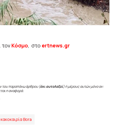
ι τον
Κόσμο
, στο
ertnews.gr
ν του παραπάνω άρθρου (
όχι αυτολεξεί
) ή μέρους αυτών μόνο αν:
εται η αναφορά.
κακοκαιρία Bora