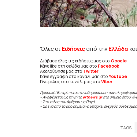
Όλες οι
Ειδήσεις
από την
Ελλάδα
κα
Διάβασε όλες τις ειδήσεις μας στο
Google
Κάνε like στη σελίδα μας στο
Facebook
Ακολούθησε μας στο
Twitter
Κάνε εγγραφή στο κανάλι μας στο
Youtube
Γίνε μέλος στο κανάλι μας στο
Viber
Προσοχή! Επιτρέπεται η αναδημοσίευση των πληροφοριώ
– Αναφέρεται ως πηγή το
ertnews.gr
στο σημείο όπου γίν
– Στο τέλος του άρθρου ως Πηγή
– Σε ένα από τα δύο σημεία να υπάρχει ενεργός σύνδεσμος
TAGS