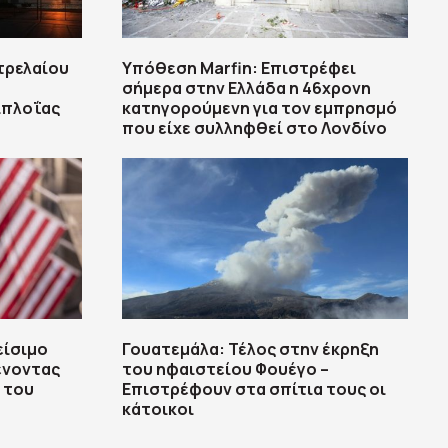
τρελαίου
Υπόθεση Marfin: Επιστρέφει
σήμερα στην Ελλάδα η 46χρονη
ιπλοΐας
κατηγορούμενη για τον εμπρησμό
που είχε συλληφθεί στο Λονδίνο
είσιμο
Γουατεμάλα: Τέλος στην έκρηξη
ένοντας
του ηφαιστείου Φουέγο –
ά του
Επιστρέφουν στα σπίτια τους οι
κάτοικοι