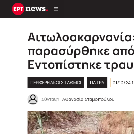
Μετάβαση
σε
περιεχόμενο
Αιτωλοακαρνανία
παρασύρθηκε από
Εντοπίστηκε τραυ
ΠΕΡΙΦΕΡΕΙΑΚΟΊ ΣΤΑΘΜΟΊ
ΠΑΤΡΑ
01/12/24 
Σύνταξη
Αθανασία Σταμοπούλου