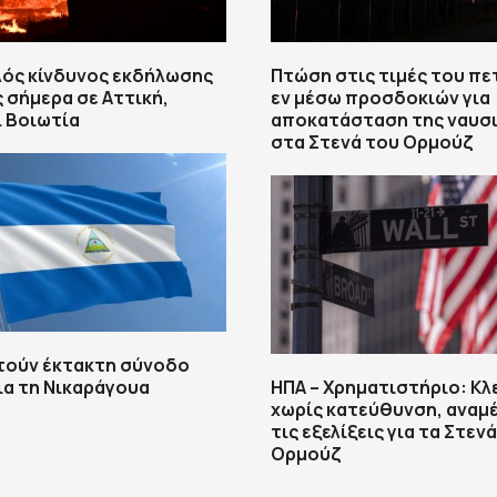
λός κίνδυνος εκδήλωσης
Πτώση στις τιμές του πε
 σήμερα σε Αττική,
εν μέσω προσδοκιών για
ι Βοιωτία
αποκατάσταση της ναυσ
στα Στενά του Ορμούζ
τούν έκτακτη σύνοδο
ια τη Νικαράγουα
ΗΠΑ – Χρηματιστήριο: Κλ
χωρίς κατεύθυνση, αναμ
τις εξελίξεις για τα Στεν
Ορμούζ