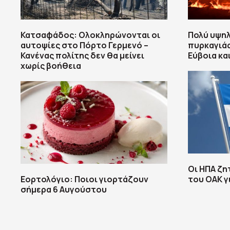
Κατσαφάδος: Ολοκληρώνονται οι
Πολύ υψη
αυτοψίες στο Πόρτο Γερμενό –
πυρκαγιάς
Κανένας πολίτης δεν θα μείνει
Εύβοια κα
χωρίς βοήθεια
Οι ΗΠΑ ζη
Εορτολόγιο: Ποιοι γιορτάζουν
του ΟΑΚ γ
σήμερα 6 Αυγούστου