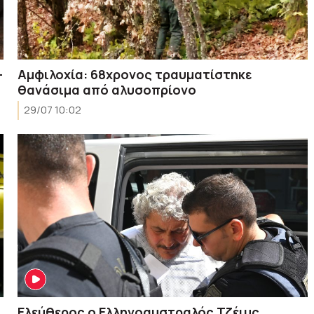
–
Αμφιλοχία: 68χρονος τραυματίστηκε
θανάσιμα από αλυσοπρίονο
29/07 10:02
Ελεύθερος ο Ελληνοαυστραλός Τζέιμς