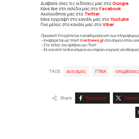
Διάβασε όλες τις ειδήσεις μας στο
Google
Κάνε like στη σελίδα μας στο
Facebook
Ακολούθησε μας στο
Twitter
Κάνε εγγραφή στο κανάλι μας στο
Youtube
Γίνε μέλος στο κανάλι μας στο
Viber
Προσοχή! Επιτρέπεται η αναδημοσίευση των πληροφοριώ
– Αναφέρεται ως πηγή το
ertnews.gr
στο σημείο όπου γίν
– Στο τέλος του άρθρου ως Πηγή
– Σε ένα από τα δύο σημεία να υπάρχει ενεργός σύνδεσμος
TAGS
αυτισμός
ΓΠΝΑ
επεμβάσει
Share
Facebook
Twitter