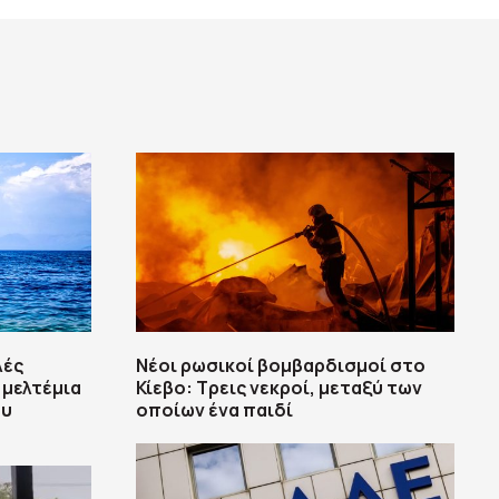
λές
Νέοι ρωσικοί βομβαρδισμοί στο
 μελτέμια
Κίεβο: Τρεις νεκροί, μεταξύ των
ου
οποίων ένα παιδί