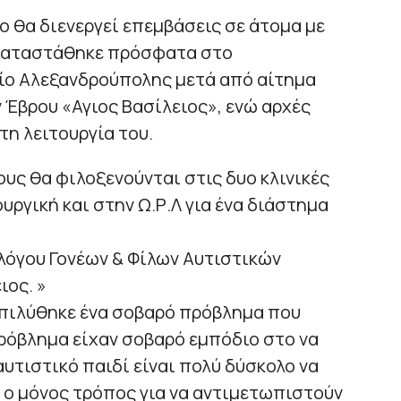
 θα διενεργεί επεμβάσεις σε άτομα με
γκαταστάθηκε πρόσφατα στο
ίο Αλεξανδρούπολης μετά από αίτημα
Έβρου «Αγιος Βασίλειος», ενώ αρχές
τη λειτουργία του.
ους θα φιλοξενούνται στις δυο κλινικές
ργική και στην Ω.Ρ.Λ για ένα διάστημα
λόγου Γονέων & Φίλων Αυτιστικών
ιος. »
πιλύθηκε ένα σοβαρό πρόβλημα που
πρόβλημα είχαν σοβαρό εμπόδιο στο να
υτιστικό παιδί είναι πολύ δύσκολο να
ι ο μόνος τρόπος για να αντιμετωπιστούν