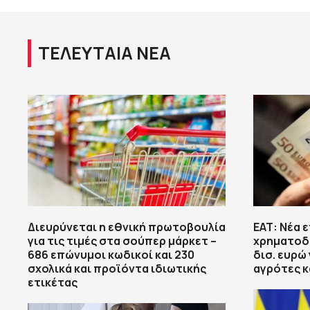
ΤΕΛΕΥΤΑΙΑ ΝΕΑ
Διευρύνεται η εθνική πρωτοβουλία
ΕΑΤ: Νέα 
για τις τιμές στα σούπερ μάρκετ –
χρηματοδο
686 επώνυμοι κωδικοί και 230
δισ. ευρώ 
σχολικά και προϊόντα ιδιωτικής
αγρότες κ
ετικέτας