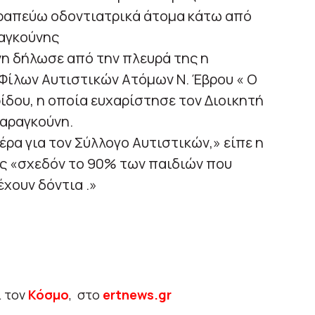
ραπεύω οδοντιατρικά άτομα κάτω από
ραγκούνης
νη δήλωσε από την πλευρά της η
Φίλων Αυτιστικών Ατόμων Ν. Έβρου « Ο
ίδου, η οποία ευχαρίστησε τον Διοικητή
Καραγκούνη.
έρα για τον Σύλλογο Αυτιστικών,» είπε η
ς «σχεδόν το 90% των παιδιών που
έχουν δόντια .»
ι τον
Κόσμο
, στο
ertnews.gr