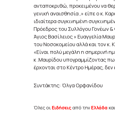
ανταποκριθώ, προκειμένου να θε
γενική αναισθησία ,» είπε ο κ. Κα
ιδιαίτερα συγκινημένη συγκινημέ
Πρόεδρος του Συλλόγου Γονέων & 
Άγιος Βασίλειος » Ευαγγελία Μαυρ
του Νοσοκομείου αλλά και τον κ. 
«Είναι πολύ μεγάλη η σημερινή ημ
κ .Μαυρίδου υπογραμμίζοντας πω
έρχονται στο Κέντρο Ημέρας, δεν 
Συντάκτης: Όλγα Ορφανίδου
Όλες οι
Ειδήσεις
από την
Ελλάδα
κα