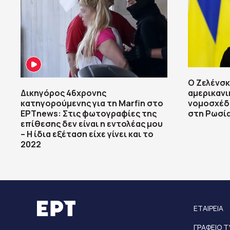
Ο Ζελένσκ
Δικηγόρος 46χρονης
αμερικανι
κατηγορούμενης για τη Marfin στο
νομοσχέδ
ΕΡΤnews: Στις φωτογραφίες της
στη Ρωσί
επίθεσης δεν είναι η εντολέας μου
– Η ίδια εξέταση είχε γίνει και το
2022
ΕΤΑΙΡΕΙΑ
ΓΡΑΦΕΙΟ 