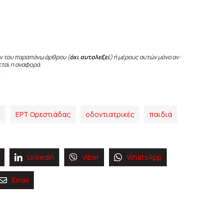
ν του παραπάνω άρθρου (
όχι αυτολεξεί
) ή μέρους αυτών μόνο αν:
εται η αναφορά.
ς
ΕΡΤ Ορεστιάδας
οδοντιατρικές
παιδιά
Linkedin
Viber
WhatsApp
Email