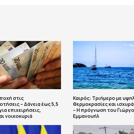
εποχή στις
Καιρός: Τριήμερο με υψη
τήσεις – Δάνεια έως 5,5
θερμοκρασίες και ισχυρά
για επιχειρήσεις,
– Η πρόγνωση του Γιώργ
αι νοικοκυριά
Εμμανουήλ