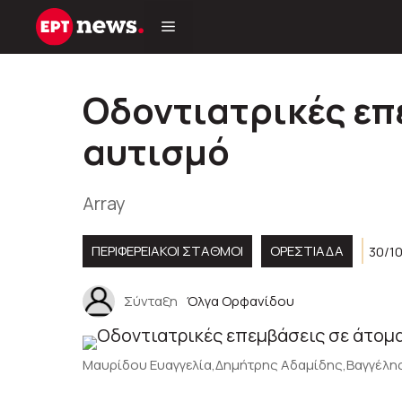
Μετάβαση
σε
περιεχόμενο
Οδοντιατρικές επ
αυτισμό
Array
ΠΕΡΙΦΕΡΕΙΑΚΟΊ ΣΤΑΘΜΟΊ
ΟΡΕΣΤΙΑΔΑ
30/10
Σύνταξη
Όλγα Ορφανίδου
Μαυρίδου Ευαγγελία,Δημήτρης Αδαμίδης,Βαγγέλη