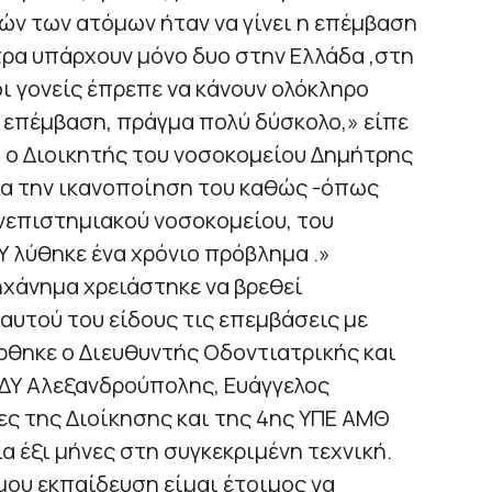
ών των ατόμων ήταν να γίνει η επέμβαση
τρα υπάρχουν μόνο δυο στην Ελλάδα ,στη
ι γονείς έπρεπε να κάνουν ολόκληρο
ν επέμβαση, πράγμα πολύ δύσκολο,» είπε
 ο Διοικητής του νοσοκομείου Δημήτρης
α την ικανοποίηση του καθώς -όπως
ανεπιστημιακού νοσοκομείου, του
Υ λύθηκε ένα χρόνιο πρόβλημα .»
ηχάνημα χρειάστηκε να βρεθεί
αυτού του είδους τις επεμβάσεις με
ρθηκε ο Διευθυντής Οδοντιατρικής και
ΔΥ Αλεξανδρούπολης, Ευάγγελος
ες της Διοίκησης και της 4ης ΥΠΕ ΑΜΘ
 έξι μήνες στη συγκεκριμένη τεχνική.
ου εκπαίδευση είμαι έτοιμος να