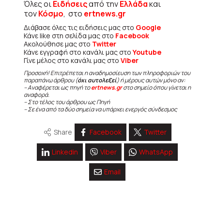
Όλες οι
Ειδήσεις
από την
Ελλάδα
και
τον
Κόσμο
, στο
ertnews.gr
Διάβασε όλες τις ειδήσεις μας στο
Google
Κάνε like στη σελίδα μας στο
Facebook
Ακολούθησε μας στο
Twitter
Κάνε εγγραφή στο κανάλι μας στο
Youtube
Γίνε μέλος στο κανάλι μας στο
Viber
Προσοχή! Επιτρέπεται η αναδημοσίευση των πληροφοριών του
παραπάνω άρθρου (
όχι αυτολεξεί
) ή μέρους αυτών μόνο αν:
– Αναφέρεται ως πηγή το
ertnews.gr
στο σημείο όπου γίνεται η
αναφορά.
– Στο τέλος του άρθρου ως Πηγή
– Σε ένα από τα δύο σημεία να υπάρχει ενεργός σύνδεσμος
Share
Facebook
Twitter
Linkedin
Viber
WhatsApp
Email