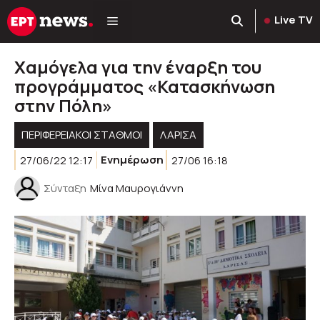
Μετάβαση
Live TV
σε
περιεχόμενο
Χαμόγελα για την έναρξη του
προγράμματος «Κατασκήνωση
στην Πόλη»
ΠΕΡΙΦΕΡΕΙΑΚΟΊ ΣΤΑΘΜΟΊ
ΛΑΡΙΣΑ
27/06/22 12:17
Ενημέρωση
27/06 16:18
Σύνταξη
Μίνα Μαυρογιάννη