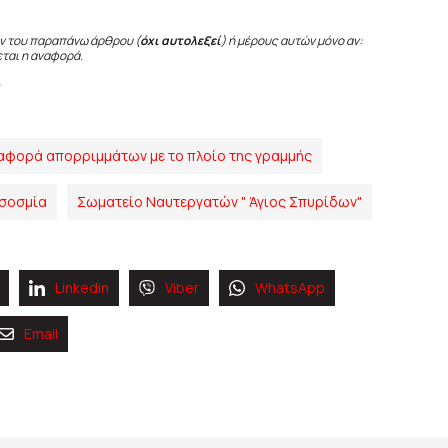
ν του παραπάνω άρθρου (
όχι αυτολεξεί
) ή μέρους αυτών μόνο αν:
εται η αναφορά.
αφορά απορριμμάτων με το πλοίο της γραμμής
υσοσμία
Σωματείο Ναυτεργατών " Άγιος Σπυρίδων"
Linkedin
Viber
WhatsApp
Email