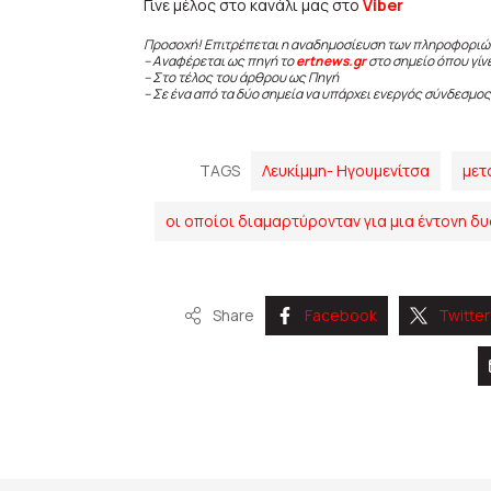
Γίνε μέλος στο κανάλι μας στο
Viber
Προσοχή! Επιτρέπεται η αναδημοσίευση των πληροφοριώ
– Αναφέρεται ως πηγή το
ertnews.gr
στο σημείο όπου γίν
– Στο τέλος του άρθρου ως Πηγή
– Σε ένα από τα δύο σημεία να υπάρχει ενεργός σύνδεσμος
TAGS
Λευκίμμη- Ηγουμενίτσα
μετ
οι οποίοι διαμαρτύρονταν για μια έντονη δ
Share
Facebook
Twitter