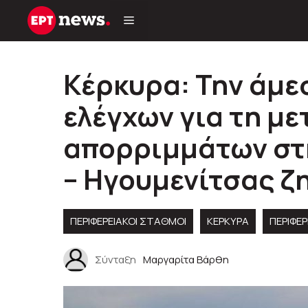
Μετάβαση
σε
περιεχόμενο
Κέρκυρα: Την άμε
ελέγχων για τη μ
απορριμμάτων στ
– Ηγουμενίτσας ζ
ΠΕΡΙΦΕΡΕΙΑΚΟΊ ΣΤΑΘΜΟΊ
ΚΕΡΚΥΡΑ
ΠΕΡΙΦΈΡ
Σύνταξη
Μαργαρίτα Βάρθη