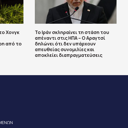
το Χονγκ
Το Ιράν σκληραίνει τη στάση του
απέναντι στις ΗΠΑ – Ο Αραγτσί
ρη από το
δηλώνει ότι δεν υπάρχουν
απευθείας συνομιλίες και
αποκλείει διαπραγματεύσεις
ΟΜΕΝΩΝ