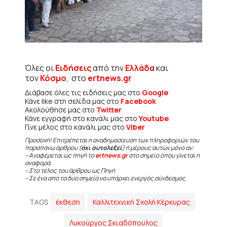
Όλες οι
Ειδήσεις
από την
Ελλάδα
και
τον
Κόσμο
, στο
ertnews.gr
Διάβασε όλες τις ειδήσεις μας στο
Google
Κάνε like στη σελίδα μας στο
Facebook
Ακολούθησε μας στο
Twitter
Κάνε εγγραφή στο κανάλι μας στο
Youtube
Γίνε μέλος στο κανάλι μας στο
Viber
Προσοχή! Επιτρέπεται η αναδημοσίευση των πληροφοριών του
παραπάνω άρθρου (
όχι αυτολεξεί
) ή μέρους αυτών μόνο αν:
– Αναφέρεται ως πηγή το
ertnews.gr
στο σημείο όπου γίνεται η
αναφορά.
– Στο τέλος του άρθρου ως Πηγή
– Σε ένα από τα δύο σημεία να υπάρχει ενεργός σύνδεσμος
TAGS
έκθεση
Καλλιτεχνική Σχολή Κέρκυρας
Λυκούργος Σκιαδόπουλος