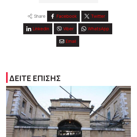
Share
Facebook
Twitter
Linkedin
Viber
WhatsApp
Email
ΔΕΙΤΕ ΕΠΙΣΗΣ