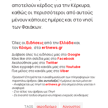
αποτελούν κέρδος για την Κέρκυρα,
καθώς οι περισσότεροι από αυτούς
μένουν κάποιες ημέρες και στο νησί
των Φαιάκων.
Όλες οι
Ειδήσεις
από την
Ελλάδα
και
τον
Κόσμο
, στο
ertnews.gr
Διάβασε όλες τις ειδήσεις μας στο
Google
Κάνε like στη σελίδα μας στο
Facebook
Ακολούθησε μας στο
Twitter
Κάνε εγγραφή στο κανάλι μας στο
Youtube
Γίνε μέλος στο κανάλι μας στο
Viber
Προσοχή! Επιτρέπεται η αναδημοσίευση των πληροφοριών του
παραπάνω άρθρου (
όχι αυτολεξεί
) ή μέρους αυτών μόνο αν:
– Αναφέρεται ως πηγή το
ertnews.gr
στο σημείο όπου γίνεται η
αναφορά.
– Στο τέλος του άρθρου ως Πηγή
– Σε ένα από τα δύο σημεία να υπάρχει ενεργός σύνδεσμος
TAGS
αεροδρόμιο
Αύγουστος