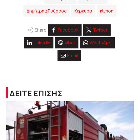
Δημήτρης Ρούσσος
Κέρκυρα
κίνηση
Share
Facebook
Twitter
Linkedin
Viber
WhatsApp
Email
ΔΕΙΤΕ ΕΠΙΣΗΣ