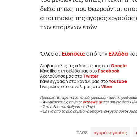
δεξιότητες, που θεωρούνται απαρ
απαιτήσεις της αγοράς εργασίας
των επόμενων ετών
Όλες οι
Ειδήσεις
από την
Ελλάδα
κα
Διάβασε όλες τις ειδήσεις μας στο
Google
Κάνε like στη σελίδα μας στο
Facebook
Ακολούθησε μας στο
Twitter
Κάνε εγγραφή στο κανάλι μας στο
Youtube
Γίνε μέλος στο κανάλι μας στο
Viber
Προσοχή! Επιτρέπεται η αναδημοσίευση των πληροφοριώ
– Αναφέρεται ως πηγή το
ertnews.gr
στο σημείο όπου γίν
– Στο τέλος του άρθρου ως Πηγή
– Σε ένα από τα δύο σημεία να υπάρχει ενεργός σύνδεσμος
TAGS
αγορά εργασίας