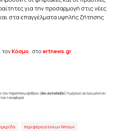
αίτητες για την προσαρμογή στις νέες
 και στα επαγγέλματα υψηλής ζήτησης
ι τον
Κόσμο
, στο
ertnews.gr
ν του παραπάνω άρθρου (
όχι αυτολεξεί
) ή μέρους αυτών μόνο αν:
εται η αναφορά.
ημερίδα
περιφέρεια Ιονίων Νήσων