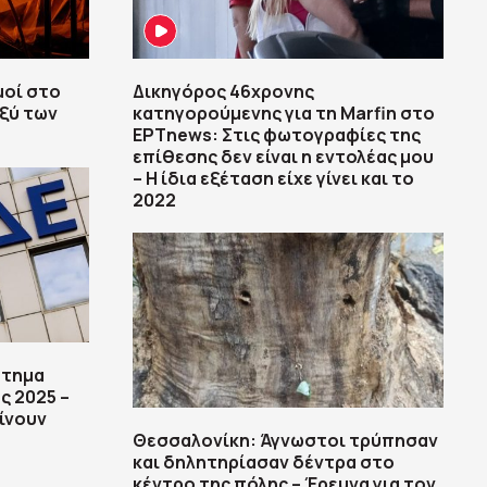
μοί στο
Δικηγόρος 46χρονης
αξύ των
κατηγορούμενης για τη Marfin στο
ΕΡΤnews: Στις φωτογραφίες της
επίθεσης δεν είναι η εντολέας μου
– Η ίδια εξέταση είχε γίνει και το
2022
στημα
ς 2025 –
ίνουν
Θεσσαλονίκη: Άγνωστοι τρύπησαν
και δηλητηρίασαν δέντρα στο
κέντρο της πόλης – Έρευνα για τον