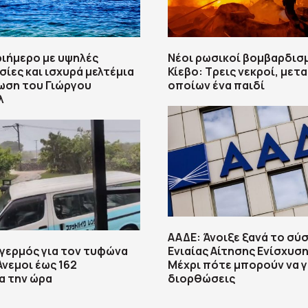
ριήμερο με υψηλές
Νέοι ρωσικοί βομβαρδισ
ίες και ισχυρά μελτέμια
Κίεβο: Τρεις νεκροί, μετ
ωση του Γιώργου
οποίων ένα παιδί
λ
ΑΑΔΕ: Άνοιξε ξανά το σύ
αγερμός για τον τυφώνα
Ενιαίας Αίτησης Ενίσχυση
Άνεμοι έως 162
Μέχρι πότε μπορούν να γ
α την ώρα
διορθώσεις