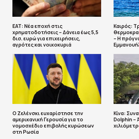
ΕΑΤ: Νέα εποχή στις
Καιρός: Τ
χρηματοδοτήσεις – Δάνεια έως 5,5
θερμοκρασ
δισ. ευρώ για επιχειρήσεις,
– Η πρόγν
αγρότες και νοικοκυριά
Εμμανουή
Ο Ζελένσκι ευχαρίστησε την
Κίνα: Συν
αμερικανική Γερουσία για το
Dolphin – 
νομοσχέδιο επιβολής κυρώσεων
χιλιόμετρ
στη Ρωσία