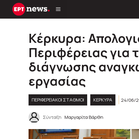
Μετάβαση
σε
περιεχόμενο
Κέρκυρα: Απολογι
Περιφέρειας για 
διάγνωσης αναγκ
εργασίας
ΠΕΡΙΦΕΡΕΙΑΚΟΊ ΣΤΑΘΜΟΊ
ΚΕΡΚΥΡΑ
24/06/2
Σύνταξη
Μαργαρίτα Βάρθη