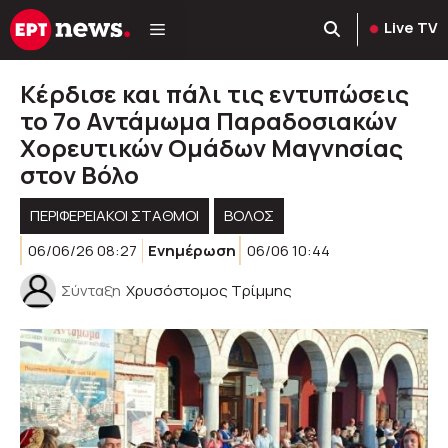
Μετάβαση
Live TV
σε
περιεχόμενο
Κέρδισε και πάλι τις εντυπώσεις
το 7ο Αντάμωμα Παραδοσιακών
Χορευτικών Ομάδων Μαγνησίας
στον Βόλο
ΠΕΡΙΦΕΡΕΙΑΚΟΊ ΣΤΑΘΜΟΊ
ΒΟΛΟΣ
06/06/26 08:27
Ενημέρωση
06/06 10:44
Σύνταξη
Χρυσόστομος Τρίμμης