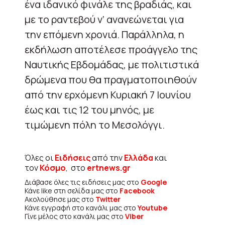
ένα ιδανικό φινάλε της βραδιάς, και
με το ραντεβού ν’ ανανεώνεται για
την επόμενη χρονιά. Παράλληλα, η
εκδήλωση αποτέλεσε προάγγελο της
Ναυτικής Εβδομάδας, με πολιτιστικά
δρώμενα που θα πραγματοποιηθούν
από την ερχόμενη Κυριακή 7 Ιουνίου
έως και τις 12 του μηνός, με
τιμώμενη πόλη το Μεσολόγγι.
Όλες οι
Ειδήσεις
από την
Ελλάδα
και
τον
Κόσμο
, στο
ertnews.gr
Διάβασε όλες τις ειδήσεις μας στο
Google
Κάνε like στη σελίδα μας στο
Facebook
Ακολούθησε μας στο
Twitter
Κάνε εγγραφή στο κανάλι μας στο
Youtube
Γίνε μέλος στο κανάλι μας στο
Viber