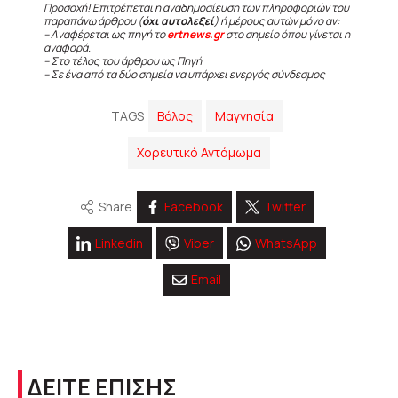
Προσοχή! Επιτρέπεται η αναδημοσίευση των πληροφοριών του
παραπάνω άρθρου (
όχι αυτολεξεί
) ή μέρους αυτών μόνο αν:
– Αναφέρεται ως πηγή το
ertnews.gr
στο σημείο όπου γίνεται η
αναφορά.
– Στο τέλος του άρθρου ως Πηγή
– Σε ένα από τα δύο σημεία να υπάρχει ενεργός σύνδεσμος
TAGS
Βόλος
Μαγνησία
Χορευτικό Αντάμωμα
Share
Facebook
Twitter
Linkedin
Viber
WhatsApp
Email
ΔΕΙΤΕ ΕΠΙΣΗΣ