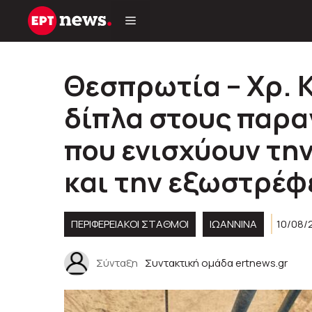
Μετάβαση
σε
περιεχόμενο
Θεσπρωτία – Χρ. 
δίπλα στους παρα
που ενισχύουν τη
και την εξωστρέφ
ΠΕΡΙΦΕΡΕΙΑΚΟΊ ΣΤΑΘΜΟΊ
ΙΩΑΝΝΙΝΑ
10/08/
Σύνταξη
Συντακτική ομάδα ertnews.gr