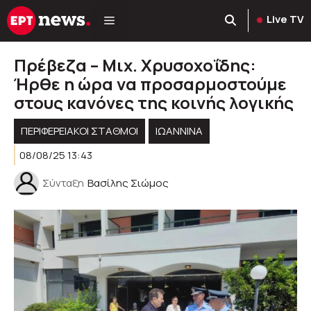
Μετάβαση
Live TV
σε
περιεχόμενο
Πρέβεζα – Μιχ. Χρυσοχοΐδης:
Ήρθε η ώρα να προσαρμοστούμε
στους κανόνες της κοινής λογικής
ΠΕΡΙΦΕΡΕΙΑΚΟΊ ΣΤΑΘΜΟΊ
ΙΩΑΝΝΙΝΑ
08/08/25 13:43
Σύνταξη
Βασίλης Σιώμος