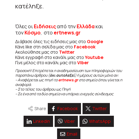
κατέληξε.
Όλες οι
Ειδήσεις
από την
Ελλάδα
και
τον
Κόσμο
, στο
ertnews.gr
Διάβασε όλες τις ειδήσεις μας στο
Google
Κάνε like στη σελίδα μας στο
Facebook
Ακολούθησε μας στο
Twitter
Κάνε εγγραφή στο κανάλι μας στο
Youtube
Γίνε μέλος στο κανάλι μας στο
Viber
Προσοχή! Επιτρέπεται η αναδημοσίευση των πληροφοριών του
παραπάνω άρθρου (
όχι αυτολεξεί
) ή μέρους αυτών μόνο αν:
– Αναφέρεται ως πηγή το
ertnews.gr
στο σημείο όπου γίνεται η
αναφορά.
– Στο τέλος του άρθρου ως Πηγή
– Σε ένα από τα δύο σημεία να υπάρχει ενεργός σύνδεσμος
Share
Facebook
Twitter
Linkedin
Viber
WhatsApp
Email