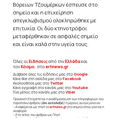
Βόρειων Τζουμέρκων έσπευσε στο
σημείο και η επιχείρηση
απεγκλωβισμού ολοκληρώθηκε με
επιτυχία. Οι δύο κτηνοτρόφοι
μεταφέρθηκαν σε ασφαλές σημείο
και είναι καλά στην υγεία τους.
Όλες οι
Ειδήσεις
από την
Ελλάδα
και
τον
Κόσμο
, στο
ertnews.gr
Διάβασε όλες τις ειδήσεις μας στο
Google
Κάνε like στη σελίδα μας στο
Facebook
Ακολούθησε μας στο
Twitter
Κάνε εγγραφή στο κανάλι μας στο
Youtube
Γίνε μέλος στο κανάλι μας στο
Viber
Προσοχή! Επιτρέπεται η αναδημοσίευση των πληροφοριών του
παραπάνω άρθρου (
όχι αυτολεξεί
) ή μέρους αυτών μόνο αν:
– Αναφέρεται ως πηγή το
ertnews.gr
στο σημείο όπου γίνεται η
αναφορά.
– Στο τέλος του άρθρου ως Πηγή