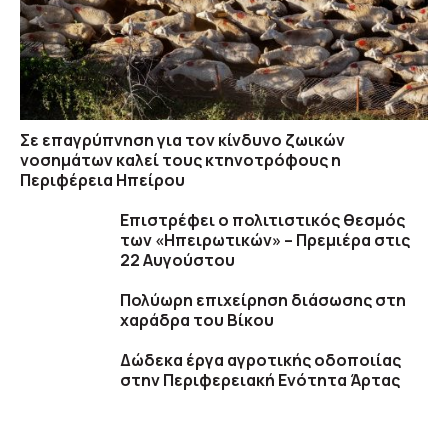
Σε επαγρύπνηση για τον κίνδυνο ζωικών
νοσημάτων καλεί τους κτηνοτρόφους η
Περιφέρεια Ηπείρου
Επιστρέφει ο πολιτιστικός θεσμός
των «Ηπειρωτικών» – Πρεμιέρα στις
22 Αυγούστου
Πολύωρη επιχείρηση διάσωσης στη
χαράδρα του Βίκου
Δώδεκα έργα αγροτικής οδοποιίας
στην Περιφερειακή Ενότητα Άρτας