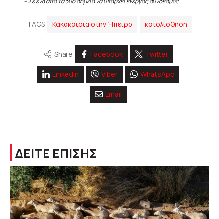
– Σε ένα από τα δύο σημεία να υπάρχει ενεργός σύνδεσμος
TAGS
Κακοκαιρία στην Ήπειρο
κατολίσθηση
Share
Facebook
Twitter
Linkedin
Viber
WhatsApp
Email
ΔΕΙΤΕ ΕΠΙΣΗΣ