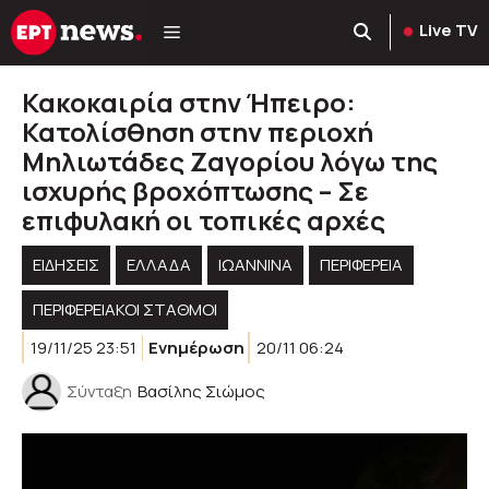
Μετάβαση
Live TV
σε
περιεχόμενο
Κακοκαιρία στην Ήπειρο:
Κατολίσθηση στην περιοχή
Μηλιωτάδες Ζαγορίου λόγω της
ισχυρής βροχόπτωσης – Σε
επιφυλακή οι τοπικές αρχές
ΕΙΔΗΣΕΙΣ
ΕΛΛΑΔΑ
ΙΩΑΝΝΙΝΑ
ΠΕΡΙΦΈΡΕΙΑ
ΠΕΡΙΦΕΡΕΙΑΚΟΊ ΣΤΑΘΜΟΊ
19/11/25 23:51
Ενημέρωση
20/11 06:24
Σύνταξη
Βασίλης Σιώμος