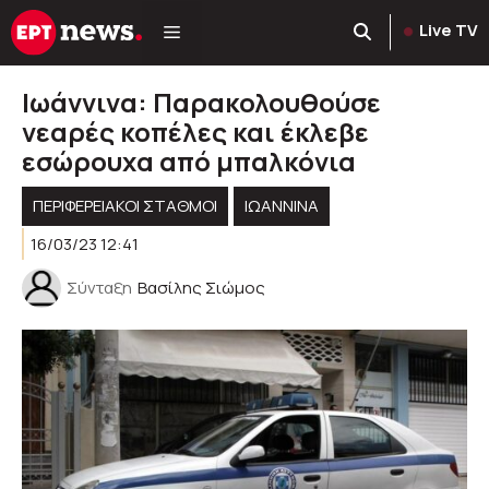
Μετάβαση
Live TV
σε
περιεχόμενο
Ιωάννινα: Παρακολουθούσε
νεαρές κοπέλες και έκλεβε
εσώρουχα από μπαλκόνια
ΠΕΡΙΦΕΡΕΙΑΚΟΊ ΣΤΑΘΜΟΊ
ΙΩΑΝΝΙΝΑ
16/03/23 12:41
Σύνταξη
Βασίλης Σιώμος