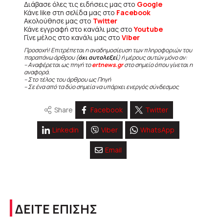
Διάβασε όλες τις ειδήσεις μας στο
Google
Κάνε like στη σελίδα μας στο
Facebook
Ακολούθησε μας στο
Twitter
Κάνε εγγραφή στο κανάλι μας στο
Youtube
Γίνε μέλος στο κανάλι μας στο
Viber
Προσοχή! Επιτρέπεται η αναδημοσίευση των πληροφοριών του
παραπάνω άρθρου (
όχι αυτολεξεί
) ή μέρους αυτών μόνο αν:
– Αναφέρεται ως πηγή το
ertnews.gr
στο σημείο όπου γίνεται η
αναφορά.
– Στο τέλος του άρθρου ως Πηγή
– Σε ένα από τα δύο σημεία να υπάρχει ενεργός σύνδεσμος
Share
Facebook
Twitter
Linkedin
Viber
WhatsApp
Email
ΔΕΙΤΕ ΕΠΙΣΗΣ