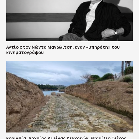
Αντίο στον Νώντα Μανωλίτση, έναν «υπηρέτη» του
κινηματογράφου
Κορινθία: Αρχαίος Λιμένας Κεγχρεών, Εξαμίλιο Τείχος