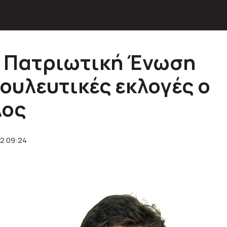
ν Πατριωτική Ένωση
βουλευτικές εκλογές ο
λος
2 09:24