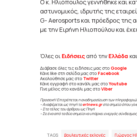
Ο κ. Ηλιόπουλος γεννήθηκε και κα
αστυνομικός, ιδρυτής της εταιρ
G- Aerosports και πρόεδρος της 
με την Ειρήνη Ηλιοπούλου και έχει
Όλες οι
Ειδήσεις
από την
Ελλάδα
κα
Διάβασε όλες τις ειδήσεις μας στο
Google
Κάνε like στη σελίδα μας στο
Facebook
Ακολούθησε μας στο
Twitter
Κάνε εγγραφή στο κανάλι μας στο
Youtube
Γίνε μέλος στο κανάλι μας στο
Viber
Προσοχή! Επιτρέπεται η αναδημοσίευση των πληροφοριώ
– Αναφέρεται ως πηγή το
ertnews.gr
στο σημείο όπου γίν
– Στο τέλος του άρθρου ως Πηγή
– Σε ένα από τα δύο σημεία να υπάρχει ενεργός σύνδεσμος
TAGS
βουλευτικές εκλογές
Γιώργος Η