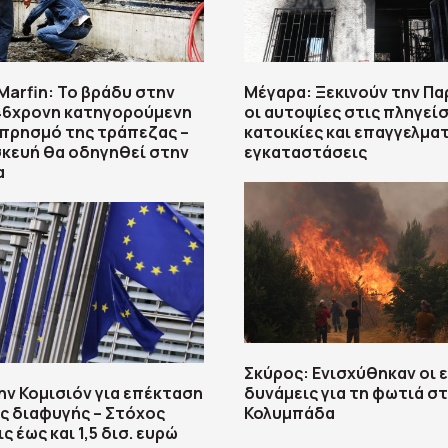
arfin: Το βράδυ στην
Μέγαρα: Ξεκινούν την Π
 46χρονη κατηγορούμενη
οι αυτοψίες στις πληγεί
μπρησμό της τράπεζας –
κατοικίες και επαγγελμα
κευή θα οδηγηθεί στην
εγκαταστάσεις
α
Σκύρος: Ενισχύθηκαν οι 
ην Κομισιόν για επέκταση
δυνάμεις για τη φωτιά σ
ς διαφυγής – Στόχος
Κολυμπάδα
 έως και 1,5 δισ. ευρώ