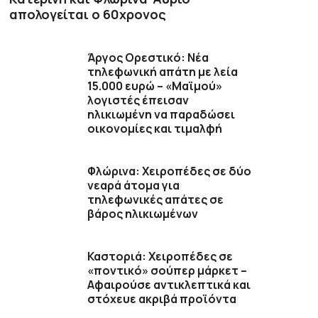
απολογείται ο 60χρονος
Άργος Ορεστικό: Νέα
τηλεφωνική απάτη με λεία
15.000 ευρώ – «Μαϊμού»
λογιστές έπεισαν
ηλικιωμένη να παραδώσει
οικονομίες και τιμαλφή
Φλώρινα: Χειροπέδες σε δύο
νεαρά άτομα για
τηλεφωνικές απάτες σε
βάρος ηλικιωμένων
Καστοριά: Χειροπέδες σε
«ποντικό» σούπερ μάρκετ –
Αφαιρούσε αντικλεπτικά και
στόχευε ακριβά προϊόντα