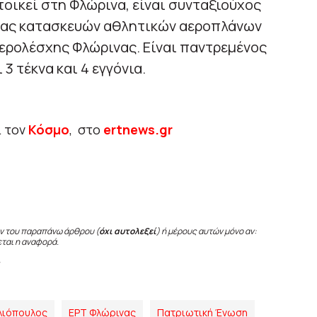
τοικεί στη Φλώρινα, είναι συνταξιούχος
είας κατασκευών αθλητικών αεροπλάνων
αερολέσχης Φλώρινας. Είναι παντρεμένος
 3 τέκνα και 4 εγγόνια.
ι τον
Κόσμο
, στο
ertnews.gr
ν του παραπάνω άρθρου (
όχι αυτολεξεί
) ή μέρους αυτών μόνο αν:
εται η αναφορά.
λιόπουλος
ΕΡΤ Φλώρινας
Πατριωτική Ένωση