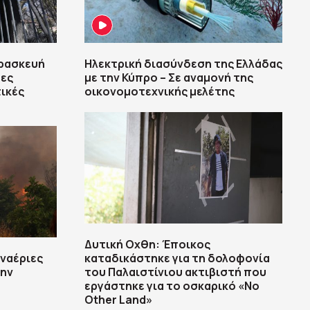
αρασκευή
Ηλεκτρική διασύνδεση της Ελλάδας
σες
με την Κύπρο – Σε αναμονή της
τικές
οικονομοτεχνικής μελέτης
Δυτική Οχθη: Έποικος
εναέριες
καταδικάστηκε για τη δολοφονία
την
του Παλαιστίνιου ακτιβιστή που
εργάστηκε για το οσκαρικό «No
Other Land»