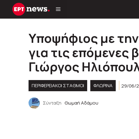
Μετάβαση
σε
περιεχόμενο
Υποψήφιος με τη
για τις επόμενες 
Γιώργος Ηλιόπου
ΠΕΡΙΦΕΡΕΙΑΚΟΊ ΣΤΑΘΜΟΊ
ΦΛΩΡΙΝΑ
29/06/2
Σύνταξη
Θωμαή Αδάμου