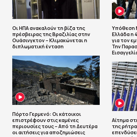
Οι ΗΠΑ ανακαλούν τη βίζα της
Υπόθεση M
πρέσβειρας της Βραζιλίας στην
Ελλάδα η
Ουάσινγκτον – Κλιμακώνεται η
για τον ε
διπλωματική ένταση
Την Παρασ
Εισαγγελί
Πόρτο Γερμενό: Οι κάτοικοι
επιστρέφουν στις καμένες
Αίτημα στ
περιουσίες τους – Aπό τη Δευτέρα
της ρήτρα
οι αιτήσεις για αποζημιώσεις
επενδύσεις