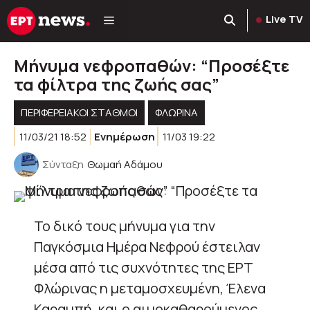
Μετάβαση
Live TV
σε
περιεχόμενο
Μήνυμα νεφροπαθών: “Προσέξτε
τα φίλτρα της ζωής σας”
ΠΕΡΙΦΕΡΕΙΑΚΟΊ ΣΤΑΘΜΟΊ
ΦΛΩΡΙΝΑ
11/03/21 18:52
Ενημέρωση
11/03 19:22
Σύνταξη
Θωμαή Αδάμου
Το δικό τους μήνυμα για την
Παγκόσμια Ημέρα Νεφρού έστειλαν
μέσα από τις συχνότητες της ΕΡΤ
Φλώρινας η μεταμοσχευμένη, Έλενα
Καραμπή, και ο αιμοκαθαρούμενος