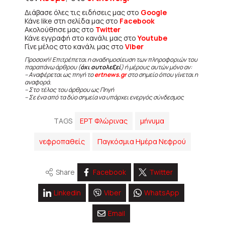
Διάβασε όλες τις ειδήσεις μας στο
Google
Κάνε like στη σελίδα μας στο
Facebook
Ακολούθησε μας στο
Twitter
Κάνε εγγραφή στο κανάλι μας στο
Youtube
Γίνε μέλος στο κανάλι μας στο
Viber
Προσοχή! Επιτρέπεται η αναδημοσίευση των πληροφοριών του
παραπάνω άρθρου (
όχι αυτολεξεί
) ή μέρους αυτών μόνο αν:
– Αναφέρεται ως πηγή το
ertnews.gr
στο σημείο όπου γίνεται η
αναφορά.
– Στο τέλος του άρθρου ως Πηγή
– Σε ένα από τα δύο σημεία να υπάρχει ενεργός σύνδεσμος
TAGS
ΕΡΤ Φλώρινας
μήνυμα
νεφροπαθείς
Παγκόσμια Ημέρα Νεφρού
Share
Facebook
Twitter
Linkedin
Viber
WhatsApp
Email