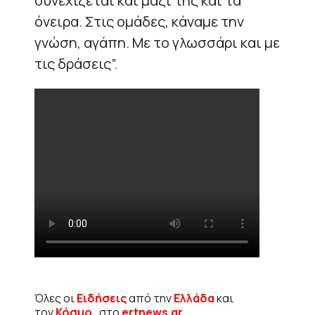
συνεχίζεται και μαζί της και τα
όνειρα. Στις ομάδες, κάναμε την
γνώση, αγάπη. Με το γλωσσάρι και με
τις δράσεις”.
Όλες οι
Ειδήσεις
από την
Ελλάδα
και
τον
Κόσμο
, στο
ertnews.gr