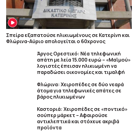
Σπείρα εξαπατούσε ηλικιωμένους σε Κατερίνη και
Φλώρινα-Αύριο απολογείται ο 60χρονος
Άργος Ορεστικό: Νέα τηλεφωνική
απάτη με λεία 15.000 ευρώ – «Μαϊμού»
λογιστές έπεισαν ηλικιωμένη να
παραδώσει οικονομίες και τιμαλφή
Φλώρινα: Χειροπέδες σε δύο νεαρά
άτομα για τηλεφωνικές απάτες σε
βάρος ηλικιωμένων
Καστοριά: Χειροπέδες σε «ποντικό»
σούπερ μάρκετ – Αφαιρούσε
αντικλεπτικά και στόχευε ακριβά
προϊόντα