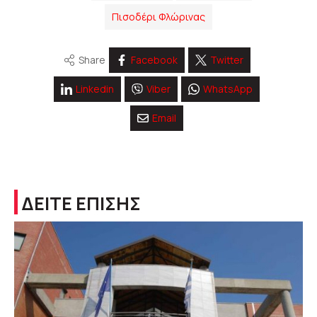
Πισοδέρι Φλώρινας
Share
Facebook
Twitter
Linkedin
Viber
WhatsApp
Email
ΔΕΙΤΕ ΕΠΙΣΗΣ