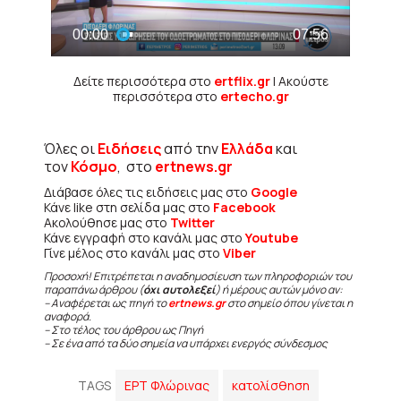
Δείτε περισσότερα στο
ertflix.gr
| Ακούστε
περισσότερα στο
ertecho.gr
Όλες οι
Ειδήσεις
από την
Ελλάδα
και
τον
Κόσμο
, στο
ertnews.gr
Διάβασε όλες τις ειδήσεις μας στο
Google
Κάνε like στη σελίδα μας στο
Facebook
Ακολούθησε μας στο
Twitter
Κάνε εγγραφή στο κανάλι μας στο
Youtube
Γίνε μέλος στο κανάλι μας στο
Viber
Προσοχή! Επιτρέπεται η αναδημοσίευση των πληροφοριών του
παραπάνω άρθρου (
όχι αυτολεξεί
) ή μέρους αυτών μόνο αν:
– Αναφέρεται ως πηγή το
ertnews.gr
στο σημείο όπου γίνεται η
αναφορά.
– Στο τέλος του άρθρου ως Πηγή
– Σε ένα από τα δύο σημεία να υπάρχει ενεργός σύνδεσμος
TAGS
ΕΡΤ Φλώρινας
κατολίσθηση