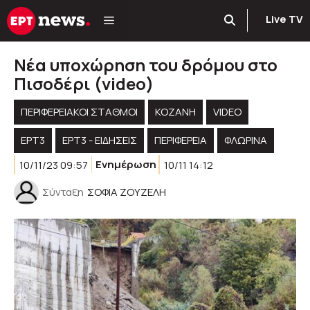
Μετάβαση
Live TV
σε
περιεχόμενο
Νέα υποχώρηση του δρόμου στο
Πισοδέρι (video)
ΠΕΡΙΦΕΡΕΙΑΚΟΊ ΣΤΑΘΜΟΊ
KOZANH
VIDEO
ΕΡΤ3
ΕΡΤ3 - ΕΙΔΉΣΕΙΣ
ΠΕΡΙΦΈΡΕΙΑ
ΦΛΩΡΙΝΑ
10/11/23 09:57
Ενημέρωση
10/11 14:12
Σύνταξη
ΣΟΦΙΑ ΖΟΥΖΕΛΗ