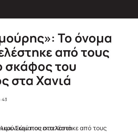
μούρης»: Το όνομα
ελέστηκε από τους
ο σκάφος του
ς στα Χανιά
9:43