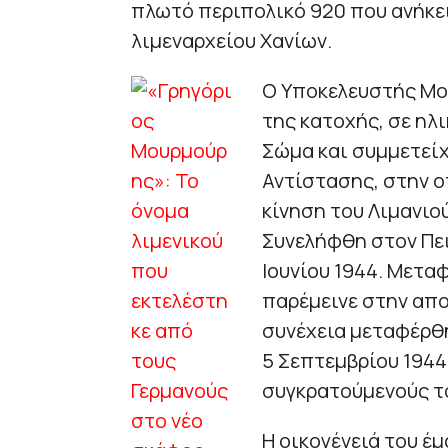
πλωτό περιπολικό 920 που ανήκει
λιμεναρχείου Χανίων.
Ο Υποκελευστής Μο
της κατοχής, σε ηλ
Σώμα και συμμετείχ
Αντίστασης, στην ο
κίνηση του Λιμανιο
Συνελήφθη στον Πειρ
Ιουνίου 1944. Μετα
παρέμεινε στην απο
συνέχεια μεταφέρθη
5 Σεπτεμβρίου 1944
συγκρατούμενούς το
Η οικογένειά του έμ