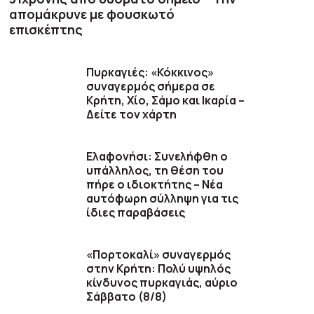
απομάκρυνε με φουσκωτό
επισκέπτης
Πυρκαγιές: «Κόκκινος»
συναγερμός σήμερα σε
Κρήτη, Χίο, Σάμο και Ικαρία –
Δείτε τον χάρτη
Ελαφονήσι: Συνελήφθη ο
υπάλληλος, τη θέση του
πήρε ο ιδιοκτήτης – Νέα
αυτόφωρη σύλληψη για τις
ίδιες παραβάσεις
«Πορτοκαλί» συναγερμός
στην Κρήτη: Πολύ υψηλός
κίνδυνος πυρκαγιάς, αύριο
Σάββατο (8/8)