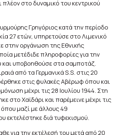
 πλέον στο δυναμικό του κεντρικού
υρμούρης Γρηγόριος κατά την περίοδο
ικία 27 ετών, υπηρετούσε στο Λιμενικό
ε στην οργάνωση της Εθνικής
ποία μετέδιδε πληροφορίες για την
ύ και υποβοηθούσε στα σαμποτάζ.
αιά από τα Γερμανικά S.S. στις 20
φέρθηκε στις φυλακές Αβέρωφ όπου και
μόνωση μέχρι τις 28 Ιουλίου 1944. Στη
κε στο Χαϊδάρι και παρέμεινε μέχρι τις
 όπου μαζί με άλλους 49
υ εκτελέστηκε διά τυφεκισμού.
αθε για την εκτέλεσή του μετά από 20