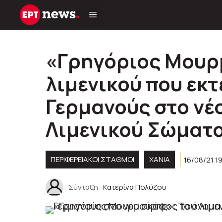
Μετάβαση
σε
περιεχόμενο
«Γρηγόριος Μουρ
λιμενικού που εκτ
Γερμανούς στο νέ
Λιμενικού Σώματο
ΠΕΡΙΦΕΡΕΙΑΚΟΊ ΣΤΑΘΜΟΊ
ΧΑΝΙΑ
16/08/21 1
Σύνταξη
Κατερίνα Πολύζου