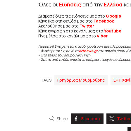
Όλες οι
Ειδήσεις
από την
Ελλάδα
κα
Διάβασε όλες τις ειδήσεις μας στο
Google
Κάνε like στη σελίδα μας στο
Facebook
Ακολούθησε μας στο
Twitter
Κάνε εγγραφή στο κανάλι μας στο
Youtube
Γίνε μέλος στο κανάλι μας στο
Viber
Προσοχή! Επιτρέπεται η αναδημοσίευση των πληροφοριώ
– Αναφέρεται ως πηγή το
ertnews.gr
στο σημείο όπου γίν
– Στο τέλος του άρθρου ως Πηγή
– Σε ένα από τα δύο σημεία να υπάρχει ενεργός σύνδεσμος
TAGS
Γρηγόριος Μουρμούρης
ΕΡΤ Χαν
Share
Facebook
Twitter