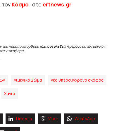
ι τον
Κόσμο
, στο
ertnews.gr
ν του παραπάνω άρθρου (
όχι αυτολεξεί
) ή μέρους αυτών μόνο αν:
εται η αναφορά.
ίων
Λιμενικό Σώμα
νέο υπερσύγχρονο σκάφος
Χανιά
Linkedin
Viber
WhatsApp