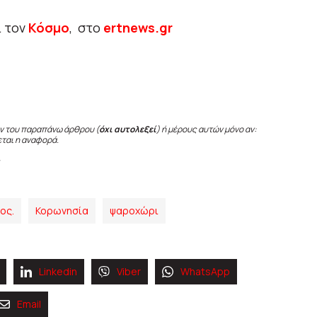
ι τον
Κόσμο
, στο
ertnews.gr
ν του παραπάνω άρθρου (
όχι αυτολεξεί
) ή μέρους αυτών μόνο αν:
εται η αναφορά.
ος.
Κορωνησία
ψαροχώρι
Linkedin
Viber
WhatsApp
Email