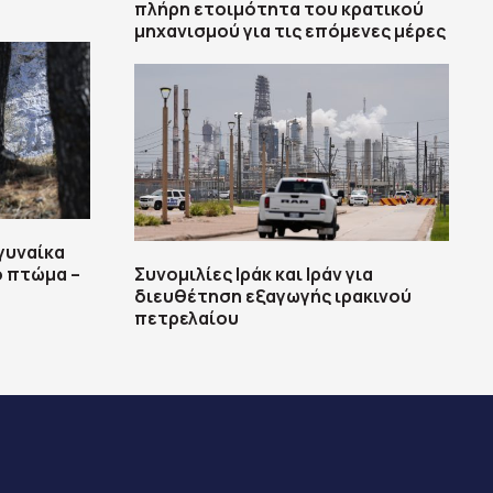
πλήρη ετοιμότητα του κρατικού
μηχανισμού για τις επόμενες μέρες
γυναίκα
ο πτώμα –
Συνομιλίες Ιράκ και Ιράν για
διευθέτηση εξαγωγής ιρακινού
πετρελαίου