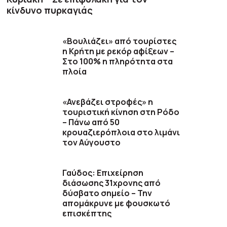
κίνδυνο πυρκαγιάς
«Βουλιάζει» από τουρίστες
η Κρήτη με ρεκόρ αφίξεων –
Στο 100% η πληρότητα στα
πλοία
«Ανεβάζει στροφές» η
τουριστική κίνηση στη Ρόδο
– Πάνω από 50
κρουαζιερόπλοια στο λιμάνι
τον Αύγουστο
Γαύδος: Επιχείρηση
διάσωσης 31χρονης από
δύσβατο σημείο – Την
απομάκρυνε με φουσκωτό
επισκέπτης