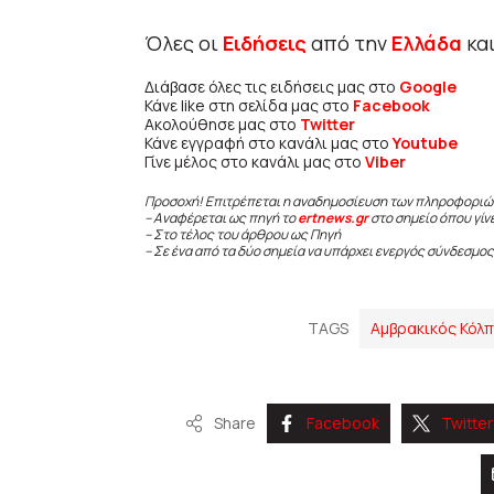
Όλες οι
Ειδήσεις
από την
Ελλάδα
κα
Διάβασε όλες τις ειδήσεις μας στο
Google
Κάνε like στη σελίδα μας στο
Facebook
Ακολούθησε μας στο
Twitter
Κάνε εγγραφή στο κανάλι μας στο
Youtube
Γίνε μέλος στο κανάλι μας στο
Viber
Προσοχή! Επιτρέπεται η αναδημοσίευση των πληροφοριώ
– Αναφέρεται ως πηγή το
ertnews.gr
στο σημείο όπου γίν
– Στο τέλος του άρθρου ως Πηγή
– Σε ένα από τα δύο σημεία να υπάρχει ενεργός σύνδεσμος
TAGS
Αμβρακικός Κόλπ
Share
Facebook
Twitter