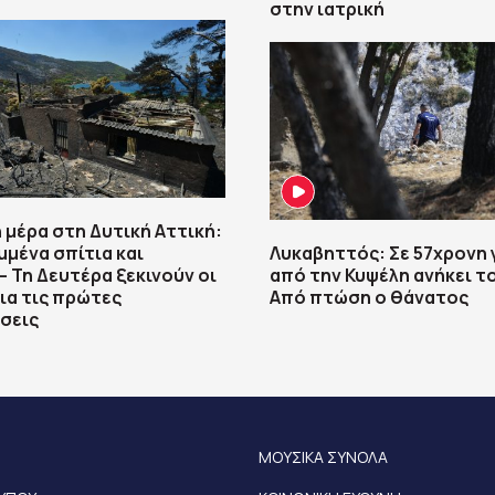
στην ιατρική
 μέρα στη Δυτική Αττική:
μένα σπίτια και
Λυκαβηττός: Σε 57χρονη 
– Τη Δευτέρα ξεκινούν οι
από την Κυψέλη ανήκει τ
για τις πρώτες
Από πτώση ο θάνατος
σεις
ΜΟΥΣΙΚΑ ΣΥΝΟΛΑ