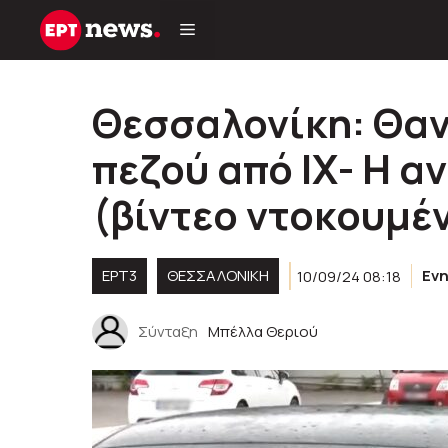
Μετάβαση
σε
περιεχόμενο
Θεσσαλονίκη: Θα
πεζού από ΙΧ- Η 
(βίντεο ντοκουμέ
ΕΡΤ3
ΘΕΣΣΑΛΟΝΙΚΗ
10/09/24 08:18
Εν
Σύνταξη
Μπέλλα Θεριού