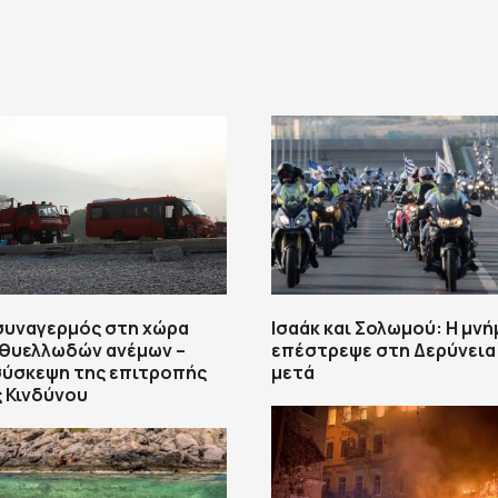
συναγερμός στη χώρα
Ισαάκ και Σολωμού: Η μνή
 θυελλωδών ανέμων –
επέστρεψε στη Δερύνεια 
σύσκεψη της επιτροπής
μετά
 Κινδύνου