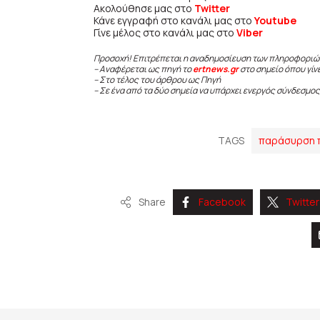
Ακολούθησε μας στο
Twitter
Κάνε εγγραφή στο κανάλι μας στο
Youtube
Γίνε μέλος στο κανάλι μας στο
Viber
Προσοχή! Επιτρέπεται η αναδημοσίευση των πληροφοριώ
– Αναφέρεται ως πηγή το
ertnews.gr
στο σημείο όπου γίν
– Στο τέλος του άρθρου ως Πηγή
– Σε ένα από τα δύο σημεία να υπάρχει ενεργός σύνδεσμος
TAGS
παράσυρση 
Share
Facebook
Twitter