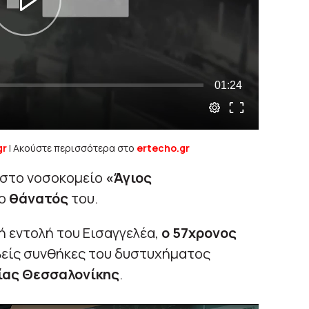
gr
| Ακούστε περισσότερα στο
ertecho.gr
 στο νοσοκομείο
«Άγιος
 ο
θάνατός
του.
 εντολή του Εισαγγελέα,
ο 57χρονος
βείς συνθήκες του δυστυχήματος
ίας Θεσσαλονίκης
.