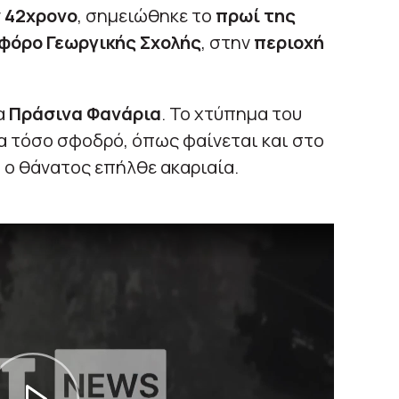
ν
42χρονο
, σημειώθηκε το
πρωί της
φόρο Γεωργικής Σχολής
, στην
περιοχή
α
Πράσινα Φανάρια
. Το χτύπημα του
α τόσο σφοδρό, όπως φαίνεται και στο
 ο θάνατος επήλθε ακαριαία.