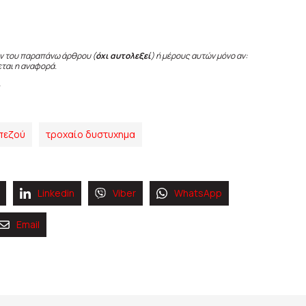
ν του παραπάνω άρθρου (
όχι αυτολεξεί
) ή μέρους αυτών μόνο αν:
εται η αναφορά.
πεζού
τροχαίο δυστυχημα
Linkedin
Viber
WhatsApp
Email