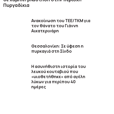
Πυργαδίκια
Ανακοίνωση του ΤΕΕ/ΤΚΜ για
τον θάνατο του Γιάννη
Αικατερινάρη
Θεσσαλονίκη: Σε ύφεση η
πυρκαγιά στη Σίνδο
Η ασυνήθιστη ιστορία του
λευκού κουταβιού που
«υιοθετήθηκε» από αγέλη
λύκων για περίπου 40
ημέρες