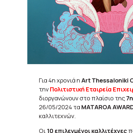
Για 4η χρονιά η
Art Thessaloniki 
την
Πολιτιστική Εταιρεία Επιχε
διοργανώνουν στο πλαίσιο της
7η
26/05/2024 τα
MATAROA AWAR
καλλιτεχνών.
Οι
10 επιλεγμένοι καλλιτέχνες
π