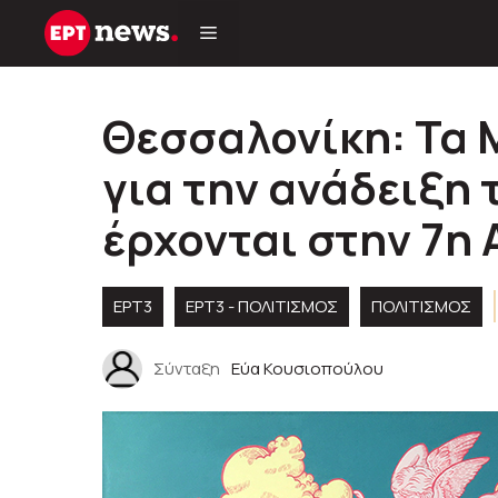
Μετάβαση
σε
περιεχόμενο
Θεσσαλονίκη: Τα
για την ανάδειξη 
έρχονται στην 7η A
ΕΡΤ3
ΕΡΤ3 - ΠΟΛΙΤΙΣΜΌΣ
ΠΟΛΙΤΙΣΜΟΣ
Σύνταξη
Εύα Κουσιοπούλου