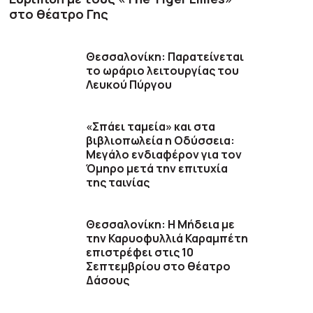
στο θέατρο Γης
Θεσσαλονίκη: Παρατείνεται
το ωράριο λειτουργίας του
Λευκού Πύργου
«Σπάει ταμεία» και στα
βιβλιοπωλεία η Οδύσσεια:
Μεγάλο ενδιαφέρον για τον
Όμηρο μετά την επιτυχία
της ταινίας
Θεσσαλονίκη: Η Μήδεια με
την Καρυοφυλλιά Καραμπέτη
επιστρέφει στις 10
Σεπτεμβρίου στο θέατρο
Δάσους