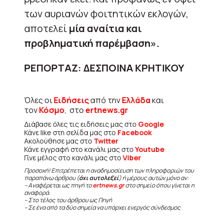
των αυριανών φοιτητικών εκλογών,
αποτελεί
μία αναίτια και
προβληματική παρέμβαση».
ΡΕΠΟΡΤΑΖ: ΔΕΣΠΟΙΝΑ ΚΡΗΤΙΚΟΥ
Όλες οι
Ειδήσεις
από την
Ελλάδα
και
τον
Κόσμο
, στο
ertnews.gr
Διάβασε όλες τις ειδήσεις μας στο
Google
Κάνε like στη σελίδα μας στο
Facebook
Ακολούθησε μας στο
Twitter
Κάνε εγγραφή στο κανάλι μας στο
Youtube
Γίνε μέλος στο κανάλι μας στο
Viber
Προσοχή! Επιτρέπεται η αναδημοσίευση των πληροφοριών του
παραπάνω άρθρου (
όχι αυτολεξεί
) ή μέρους αυτών μόνο αν:
– Αναφέρεται ως πηγή το
ertnews.gr
στο σημείο όπου γίνεται η
αναφορά.
– Στο τέλος του άρθρου ως Πηγή
– Σε ένα από τα δύο σημεία να υπάρχει ενεργός σύνδεσμος