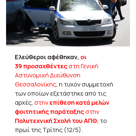
Ελεύθεροι αφέθηκαν,
οι
39 προσαχθέντες
στη Γενική
Αστυνομική Διεύθυνση
Θεσσαλονίκης
, η τυχόν συμμετοχή
των οποίων εξετάστηκε από τις
αρχές,
στην
επίθεση κατά μελών
φοιτητικής παράταξης
στην
Πολυτεχνική Σχολή του ΑΠΘ
, το
πρωί της Τρίτης (12/5).