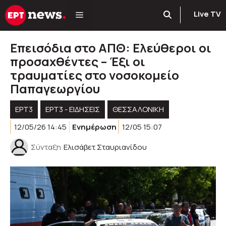
Μετάβαση
Live TV
σε
περιεχόμενο
Επεισόδια στο ΑΠΘ: Ελεύθεροι οι
προσαχθέντες – Έξι οι
τραυματίες στο νοσοκομείο
Παπαγεωργίου
ΕΡΤ3
ΕΡΤ3 - ΕΙΔΉΣΕΙΣ
ΘΕΣΣΑΛΟΝΙΚΗ
12/05/26 14:45
Ενημέρωση
12/05 15:07
Σύνταξη
Ελισάβετ Σταυριανίδου