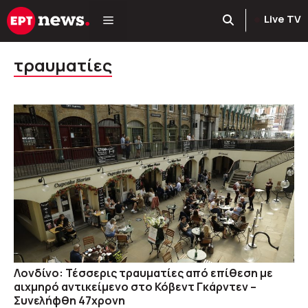
Μετάβαση
Live TV
σε
περιεχόμενο
τραυματίες
Λονδίνο: Τέσσερις τραυματίες από επίθεση με
αιχμηρό αντικείμενο στο Κόβεντ Γκάρντεν –
Συνελήφθη 47χρονη