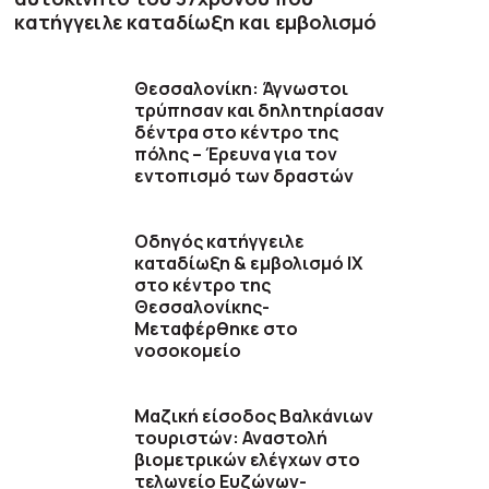
κατήγγειλε καταδίωξη και εμβολισμό
Θεσσαλονίκη: Άγνωστοι
τρύπησαν και δηλητηρίασαν
δέντρα στο κέντρο της
πόλης – Έρευνα για τον
εντοπισμό των δραστών
Οδηγός κατήγγειλε
καταδίωξη & εμβολισμό ΙΧ
στο κέντρο της
Θεσσαλονίκης-
Μεταφέρθηκε στο
νοσοκομείο
Μαζική είσοδος Βαλκάνιων
τουριστών: Αναστολή
βιομετρικών ελέγχων στο
τελωνείο Ευζώνων-