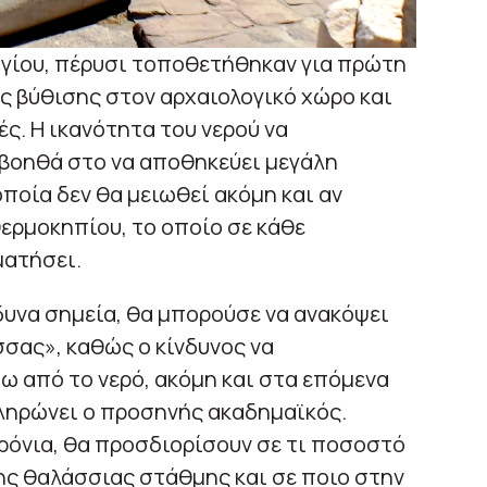
γίου, πέρυσι τοποθετήθηκαν για πρώτη
ς βύθισης στον αρχαιολογικό χώρο και
ς. Η ικανότητα του νερού να
, βοηθά στο να αποθηκεύει μεγάλη
ποία δεν θα μειωθεί ακόμη και αν
ερμοκηπίου, το οποίο σε κάθε
ματήσει.
νδυνα σημεία, θα μπορούσε να ανακόψει
σας», καθώς ο κίνδυνος να
ω από το νερό, ακόμη και στα επόμενα
πληρώνει ο προσηνής ακαδημαϊκός.
χρόνια, θα προσδιορίσουν σε τι ποσοστό
ης θαλάσσιας στάθμης και σε ποιο στην