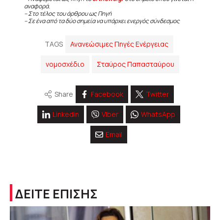
αναφορά.
– Στο τέλος του άρθρου ως Πηγή
– Σε ένα από τα δύο σημεία να υπάρχει ενεργός σύνδεσμος
TAGS
Ανανεώσιμες Πηγές Ενέργειας
νομοσχέδιο
Σταύρος Παπασταύρου
Share
Facebook
Twitter
Linkedin
Viber
WhatsApp
Email
ΔΕΙΤΕ ΕΠΙΣΗΣ