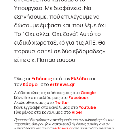
Υπουργείο. Με διαφάνεια. Να
εξηγήσουμε, πού επιλέγουμε να
δώσουμε έμφαση και που λέμε όχι.
Το “Όχι άλλα. Όχι ξανά”. Αυτό το
ειδικό χωροταξικό για τις ΑΠΕ, θα
παρουσιαστεί σε δύο εβδομάδες»
είπε ο κ. Παπασταύρου.
Όλες οι
Ειδήσεις
από την
Ελλάδα
και
τον
Κόσμο
, στο
ertnews.gr
Διάβασε όλες τις ειδήσεις μας στο
Google
Κάνε like στη σελίδα μας στο
Facebook
Ακολούθησε μας στο
Twitter
Κάνε εγγραφή στο κανάλι μας στο
Youtube
Γίνε μέλος στο κανάλι μας στο
Viber
Προσοχή! Επιτρέπεται η αναδημοσίευση των πληροφοριών του
παραπάνω άρθρου (
όχι αυτολεξεί
) ή μέρους αυτών μόνο αν:
– Αναφέρεται ως πηγή το
ertnews.gr
στο σημείο όπου γίνεται η