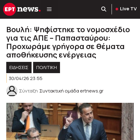
Μετάβαση
Live TV
σε
περιεχόμενο
Βουλή: Ψηφίστηκε το νομοσχέδιο
για τις ΑΠΕ – Παπασταύρου:
Προχωράμε γρήγορα σε θέματα
αποθήκευσης ενέργειας
ΕΙΔΗΣΕΙΣ
ΠΟΛΙΤΙΚΉ
30/04/26 23:55
Σύνταξη
Συντακτική ομάδα ertnews.gr