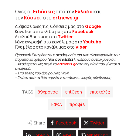
Όλες οι
Ειδήσεις
από την
Ελλάδα
και
τον
Κόσμο
, στο
ertnews.gr
Διάβασε όλες τις ειδήσεις μας στο
Google
Κάνε like στη σελίδα μας στο
Facebook
Ακολούθησε μας στο
Twitter
Κάνε εγγραφή στο κανάλι μας στο
Youtube
Γίνε μέλος στο κανάλι μας στο
Viber
Προσοχή! Επιτρέπεται η αναδημοσίευση των πληροφοριών του
παραπάνω άρθρου (
όχι αυτολεξεί
) ή μέρους αυτών μόνο αν:
– Αναφέρεται ως πηγή το
ertnews.gr
στο σημείο όπου γίνεται η
αναφορά.
– Στο τέλος του άρθρου ως Πηγή
– Σε ένα από τα δύο σημεία να υπάρχει ενεργός σύνδεσμος
TAGS
89χρονος
επίθεση
επιστολές
ΕΦΚΑ
προφίλ
Share
Facebook
Twitter
Linkedin
Viber
WhatsApp