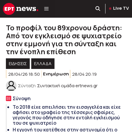
Μετάβαση
Live TV
σε
περιεχόμενο
Το προφίλ του 89χρονου δράστη:
Από τον εγκλεισμό σε ψυχιατρείο
στην εμμονή για τη σύνταξη και
την ένοπλη επίθεση
ΕΙΔΗΣΕΙΣ
ΕΛΛΑΔΑ
28/04/26 18:50
Ενημέρωση
28/04 20:19
Σύνταξη
Συντακτική ομάδα ertnews.gr
Σύνοψη
Το 2018 είχε απειλήσει την εισαγγελέα και είχε
αφήσει στο γραφείο της τέσσερις σφαίρες,
γεγονός που οδήγησε στην εντολή εγκλεισμού
του σε ψυχιατρείο
Η εγγονή του κατέθεσε στην αστυνομία ότι ο