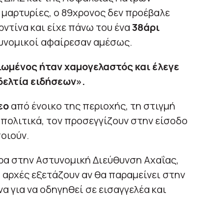
μαρτυρίες, ο 89χρονος δεν προέβαλε
ντίνα και είχε πάνω του ένα
38άρι
υνομικοί αφαίρεσαν αμέσως.
ιωμένος ήταν χαμογελαστός και έλεγε
δελτία ειδήσεων».
εο
από ένοικο της περιοχής, τη στιγμή
 πολιτικά, τον προσεγγίζουν στην είσοδο
οιούν.
ρα στην Αστυνομική Διεύθυνση Αχαΐας,
 αρχές εξετάζουν αν θα παραμείνει στην
α για να οδηγηθεί σε εισαγγελέα και