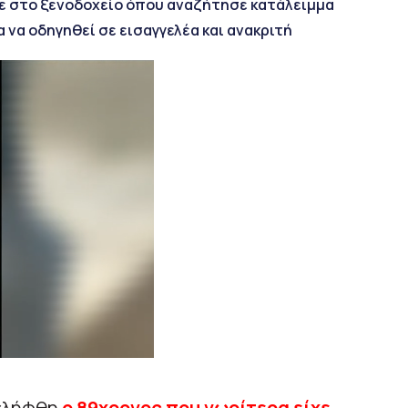
ίπε στο ξενοδοχείο όπου αναζήτησε κατάλειμμα
 να οδηγηθεί σε εισαγγελέα και ανακριτή
νελήφθη
ο 89χρονος που νωρίτερα είχε