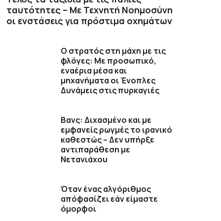
ταυτότητες – Με Τεχνητή Νοημοσύνη
οι ενστάσεις για πρόστιμα οχημάτων
Ο στρατός στη μάχη με τις
φλόγες: Με προσωπικό,
εναέρια μέσα και
μηχανήματα οι Ένοπλες
Δυνάμεις στις πυρκαγιές
Βανς: Διχασμένο και με
εμφανείς ρωγμές το ιρανικό
καθεστώς – Δεν υπήρξε
αντιπαράθεση με
Νετανιάχου
Όταν ένας αλγόριθμος
απόφασίζει εάν είμαστε
όμορφοι