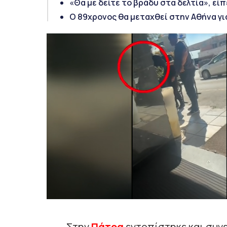
«Θα με δείτε το βράδυ στα δελτία», ε
Ο 89χρονος θα μεταχθεί στην Αθήνα για
Στην
Πάτρα
εντοπίστηκε και συ