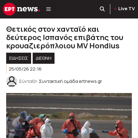
Μετάβαση
Live TV
σε
περιεχόμενο
Θετικός στον χανταϊό και
δεύτερος Ισπανός επιβάτης του
κρουαζιερόπλοιου MV Hondius
ΕΙΔΗΣΕΙΣ
ΔΙΕΘΝΗ
25/05/26 22:16
Σύνταξη
Συντακτική ομάδα ertnews.gr