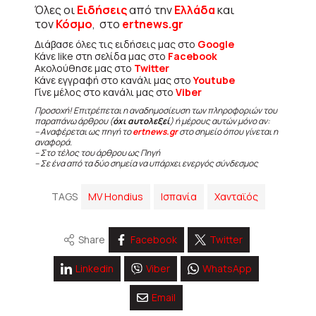
Όλες οι
Ειδήσεις
από την
Ελλάδα
και
τον
Κόσμο
, στο
ertnews.gr
Διάβασε όλες τις ειδήσεις μας στο
Google
Κάνε like στη σελίδα μας στο
Facebook
Ακολούθησε μας στο
Twitter
Κάνε εγγραφή στο κανάλι μας στο
Youtube
Γίνε μέλος στο κανάλι μας στο
Viber
Προσοχή! Επιτρέπεται η αναδημοσίευση των πληροφοριών του
παραπάνω άρθρου (
όχι αυτολεξεί
) ή μέρους αυτών μόνο αν:
– Αναφέρεται ως πηγή το
ertnews.gr
στο σημείο όπου γίνεται η
αναφορά.
– Στο τέλος του άρθρου ως Πηγή
– Σε ένα από τα δύο σημεία να υπάρχει ενεργός σύνδεσμος
TAGS
MV Hondius
Ισπανία
Χανταϊός
Share
Facebook
Twitter
Linkedin
Viber
WhatsApp
Email