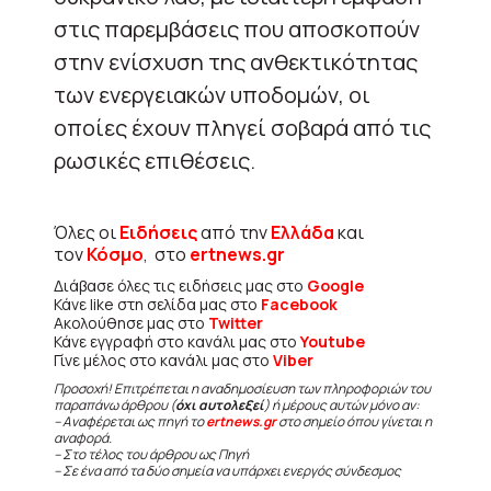
στις παρεμβάσεις που αποσκοπούν
στην ενίσχυση της ανθεκτικότητας
των ενεργειακών υποδομών, οι
οποίες έχουν πληγεί σοβαρά από τις
ρωσικές επιθέσεις.
Όλες οι
Ειδήσεις
από την
Ελλάδα
και
τον
Κόσμο
, στο
ertnews.gr
Διάβασε όλες τις ειδήσεις μας στο
Google
Κάνε like στη σελίδα μας στο
Facebook
Ακολούθησε μας στο
Twitter
Κάνε εγγραφή στο κανάλι μας στο
Youtube
Γίνε μέλος στο κανάλι μας στο
Viber
Προσοχή! Επιτρέπεται η αναδημοσίευση των πληροφοριών του
παραπάνω άρθρου (
όχι αυτολεξεί
) ή μέρους αυτών μόνο αν:
– Αναφέρεται ως πηγή το
ertnews.gr
στο σημείο όπου γίνεται η
αναφορά.
– Στο τέλος του άρθρου ως Πηγή
– Σε ένα από τα δύο σημεία να υπάρχει ενεργός σύνδεσμος