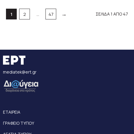
→
Σελίδα
Σελίδα
Σελίδα
ΣΕΛΙΔΑ 1 ΑΠΟ 47
1
2
…
47
mediatek@ert.gr
ΕΤΑΙΡΕΙΑ
ΓΡΑΦΕΙΟ ΤΥΠΟΥ