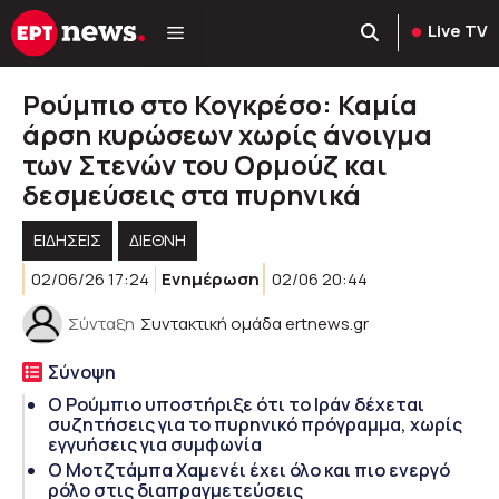
Μετάβαση
Live TV
σε
περιεχόμενο
Ρούμπιο στο Κογκρέσο: Καμία
άρση κυρώσεων χωρίς άνοιγμα
των Στενών του Ορμούζ και
δεσμεύσεις στα πυρηνικά
ΕΙΔΗΣΕΙΣ
ΔΙΕΘΝΗ
02/06/26 17:24
Ενημέρωση
02/06 20:44
Σύνταξη
Συντακτική ομάδα ertnews.gr
Σύνοψη
Ο Ρούμπιο υποστήριξε ότι το Ιράν δέχεται
συζητήσεις για το πυρηνικό πρόγραμμα, χωρίς
εγγυήσεις για συμφωνία
Ο Μοτζτάμπα Χαμενέι έχει όλο και πιο ενεργό
ρόλο στις διαπραγμετεύσεις