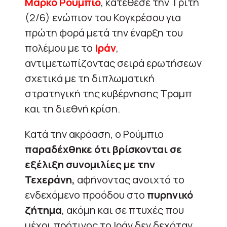
Μάρκο Ρούμπιο
, κατέθεσε την Τρίτη
(2/6) ενώπιον του Κογκρέσου για
πρώτη φορά μετά την έναρξη του
πολέμου με το
Ιράν
,
αντιμετωπίζοντας σειρά ερωτήσεων
σχετικά με τη διπλωματική
στρατηγική της κυβέρνησης Τραμπ
και τη διεθνή κρίση.
Κατά την ακρόαση, ο Ρούμπιο
παραδέχθηκε ότι βρίσκονται σε
εξέλιξη συνομιλίες με την
Τεχεράνη,
αφήνοντας ανοιχτό το
ενδεχόμενο προόδου στο
πυρηνικό
ζήτημα
, ακόμη και σε πτυχές που
μέχρι πρότινος το Ιράν δεν δεχόταν