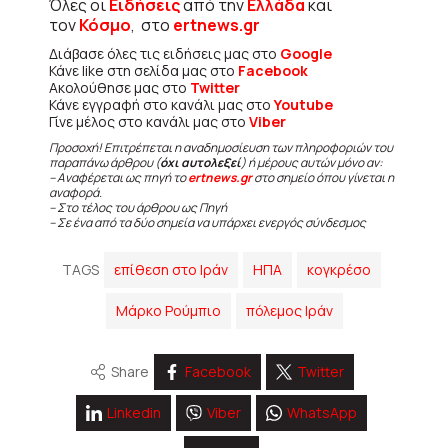
Όλες οι
Ειδήσεις
από την
Ελλάδα
και
τον
Κόσμο
, στο
ertnews.gr
Διάβασε όλες τις ειδήσεις μας στο
Google
Κάνε like στη σελίδα μας στο
Facebook
Ακολούθησε μας στο
Twitter
Κάνε εγγραφή στο κανάλι μας στο
Youtube
Γίνε μέλος στο κανάλι μας στο
Viber
Προσοχή! Επιτρέπεται η αναδημοσίευση των πληροφοριών του
παραπάνω άρθρου (
όχι αυτολεξεί
) ή μέρους αυτών μόνο αν:
– Αναφέρεται ως πηγή το
ertnews.gr
στο σημείο όπου γίνεται η
αναφορά.
– Στο τέλος του άρθρου ως Πηγή
– Σε ένα από τα δύο σημεία να υπάρχει ενεργός σύνδεσμος
TAGS
επίθεση στο Ιράν
ΗΠΑ
κογκρέσο
Μάρκο Ρούμπιο
πόλεμος Ιράν
Share
Facebook
Twitter
Linkedin
Viber
WhatsApp