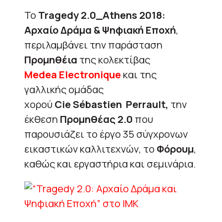
Το
Tragedy 2.0_Athens 2018:
Αρχαίο Δράμα & Ψηφιακή Εποχή
,
περιλαμβάνει την παράσταση
Προμηθέια
της κολεκτίβας
Medea
Electronique
και της
γαλλικής ομάδας
χορού
Cie S
é
bastien
Perrault
,
την
έκθεση
Προμηθέας
2.0
που
παρουσιάζει το έργο 35 σύγχρονων
εικαστικών καλλιτεχνών, το
Φόρουμ
,
καθώς και εργαστήρια και σεμινάρια.