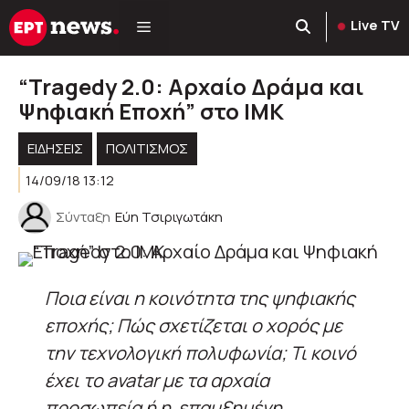
Μετάβαση
Live TV
σε
περιεχόμενο
“Tragedy 2.0: Αρχαίο Δράμα και
Ψηφιακή Εποχή” στο ΙΜΚ
ΕΙΔΗΣΕΙΣ
ΠΟΛΙΤΙΣΜΟΣ
14/09/18 13:12
Σύνταξη
Εύη Τσιριγωτάκη
Ποια είναι η κοινότητα της ψηφιακής
εποχής; Πώς σχετίζεται ο χορός με
την τεχνολογική πολυφωνία; Τι κοινό
έχει το avatar με τα αρχαία
προσωπεία ή η επαυξημένη