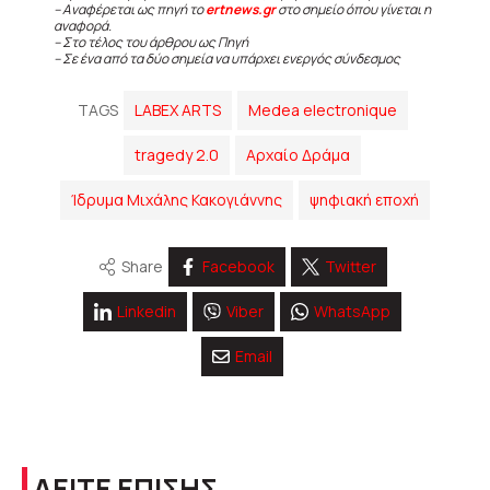
– Αναφέρεται ως πηγή το
ertnews.gr
στο σημείο όπου γίνεται η
αναφορά.
– Στο τέλος του άρθρου ως Πηγή
– Σε ένα από τα δύο σημεία να υπάρχει ενεργός σύνδεσμος
TAGS
LABEX ARTS
Medea electronique
tragedy 2.0
Αρχαίο Δράμα
Ίδρυμα Μιχάλης Κακογιάννης
ψηφιακή εποχή
Share
Facebook
Twitter
Linkedin
Viber
WhatsApp
Email
ΔΕΙΤΕ ΕΠΙΣΗΣ