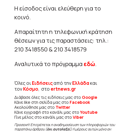
Η είσοδος είναι ελεύθερη για το
κοινό.
Απαραίτητη η τηλεφωνική κράτηση
θέσεων για τις παραστάσεις: τηλ.:
210 3418550 & 210 3418579
Αναλυτικά το πρόγραμμα
εδώ
.
Όλες οι
Ειδήσεις
από την
Ελλάδα
και
τον
Κόσμο
, στο
ertnews.gr
Διάβασε όλες τις ειδήσεις μας στο
Google
Κάνε like στη σελίδα μας στο
Facebook
Ακολούθησε μας στο
Twitter
Κάνε εγγραφή στο κανάλι μας στο
Youtube
Γίνε μέλος στο κανάλι μας στο
Viber
Προσοχή! Επιτρέπεται η αναδημοσίευση των πληροφοριών του
παραπάνω άρθρου (
όχι αυτολεξεί
) ή μέρους αυτών μόνο αν: