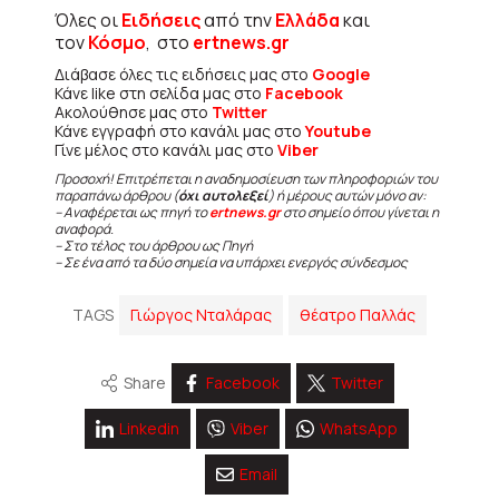
Όλες οι
Ειδήσεις
από την
Ελλάδα
και
τον
Κόσμο
, στο
ertnews.gr
Διάβασε όλες τις ειδήσεις μας στο
Google
Κάνε like στη σελίδα μας στο
Facebook
Ακολούθησε μας στο
Twitter
Κάνε εγγραφή στο κανάλι μας στο
Youtube
Γίνε μέλος στο κανάλι μας στο
Viber
Προσοχή! Επιτρέπεται η αναδημοσίευση των πληροφοριών του
παραπάνω άρθρου (
όχι αυτολεξεί
) ή μέρους αυτών μόνο αν:
– Αναφέρεται ως πηγή το
ertnews.gr
στο σημείο όπου γίνεται η
αναφορά.
– Στο τέλος του άρθρου ως Πηγή
– Σε ένα από τα δύο σημεία να υπάρχει ενεργός σύνδεσμος
TAGS
Γιώργος Νταλάρας
θέατρο Παλλάς
Share
Facebook
Twitter
Linkedin
Viber
WhatsApp
Email