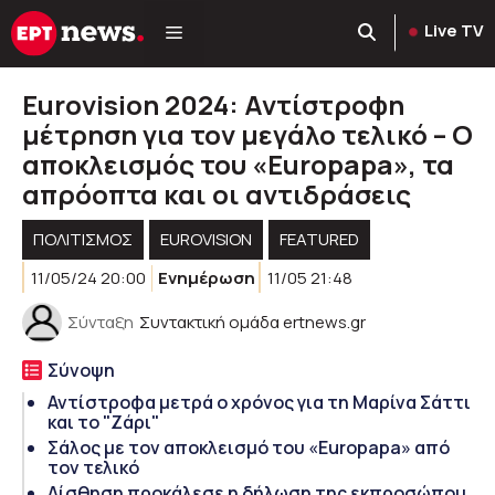
Μετάβαση
Live TV
σε
περιεχόμενο
Eurovision 2024: Αντίστροφη
μέτρηση για τον μεγάλο τελικό – Ο
αποκλεισμός του «Europapa», τα
απρόοπτα και οι αντιδράσεις
ΠΟΛΙΤΙΣΜΟΣ
EUROVISION
FEATURED
11/05/24 20:00
Ενημέρωση
11/05 21:48
Σύνταξη
Συντακτική ομάδα ertnews.gr
Σύνοψη
Αντίστροφα μετρά ο χρόνος για τη Μαρίνα Σάττι
και το "Ζάρι"
Σάλος με τον αποκλεισμό του «Europapa» από
τον τελικό
Αίσθηση προκάλεσε η δήλωση της εκπροσώπου