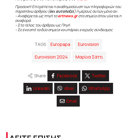
Προσοχή! Επιτρέπεται η αναδημοσίευση των πληροφοριών του
παραπάνω άρθρου (
όχι αυτολεξεί
) ή μέρους αυτών μόνο αν:
– Αναφέρεται ως πηγή το
ertnews.gr
στο σημείο όπου γίνεται η
αναφορά.
– Στο τέλος του άρθρου ως Πηγή
– Σε ένα από τα δύο σημεία να υπάρχει ενεργός σύνδεσμος
TAGS
Europapa
Eurovision
Eurovision 2024
Μαρίνα Σάττι
Share
Facebook
Twitter
Linkedin
Viber
WhatsApp
Email