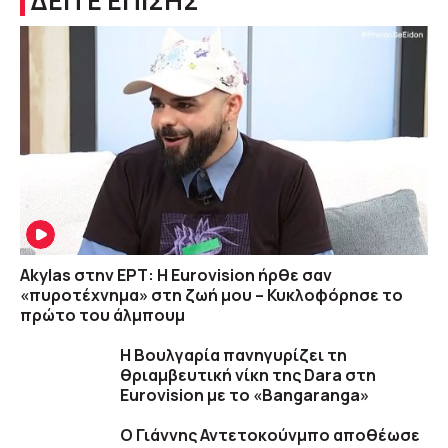
ΔΕΙΤΕ ΕΠΙΣΗΣ
Akylas στην ΕΡΤ: Η Eurovision ήρθε σαν
«πυροτέχνημα» στη ζωή μου – Κυκλοφόρησε το
πρώτο του άλμπουμ
Η Βουλγαρία πανηγυρίζει τη
θριαμβευτική νίκη της Dara στη
Eurovision με το «Bangaranga»
O Γιάννης Αντετοκούνμπο αποθέωσε