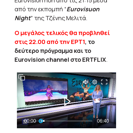
Eurovision ήδη από τις 21:15 μέσα
από την εκπομπή “
Eurovisuon
Night
” της Τζένης Μελιτά.
Ο μεγάλος τελικός θα προβληθεί
στις 22.00
από την ΕΡΤ1
, το
δεύτερο πρόγραμμα και το
Eurovision channel στο
ERTFLIX
.