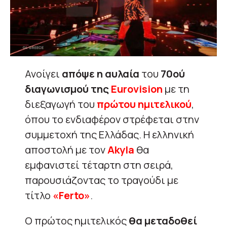
Ανοίγει
απόψε η αυλαία
του
70ού
διαγωνισμού της
Eurovision
με τη
διεξαγωγή του
πρώτου ημιτελικού
,
όπου το ενδιαφέρον στρέφεται στην
συμμετοχή της Ελλάδας. Η ελληνική
αποστολή με τον
Akyla
θα
εμφανιστεί τέταρτη στη σειρά,
παρουσιάζοντας το τραγούδι με
τίτλο
«Ferto»
.
Ο πρώτος ημιτελικός
θα μεταδοθεί