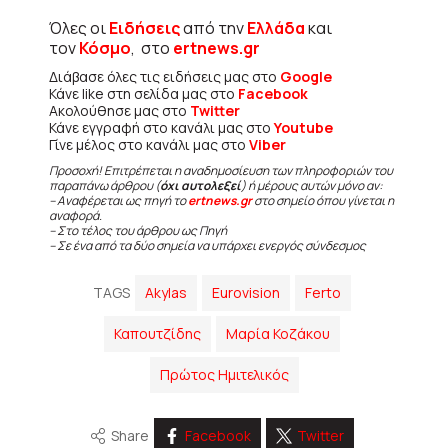
Όλες οι
Ειδήσεις
από την
Ελλάδα
και
τον
Κόσμο
, στο
ertnews.gr
Διάβασε όλες τις ειδήσεις μας στο
Google
Κάνε like στη σελίδα μας στο
Facebook
Ακολούθησε μας στο
Twitter
Κάνε εγγραφή στο κανάλι μας στο
Youtube
Γίνε μέλος στο κανάλι μας στο
Viber
Προσοχή! Επιτρέπεται η αναδημοσίευση των πληροφοριών του
παραπάνω άρθρου (
όχι αυτολεξεί
) ή μέρους αυτών μόνο αν:
– Αναφέρεται ως πηγή το
ertnews.gr
στο σημείο όπου γίνεται η
αναφορά.
– Στο τέλος του άρθρου ως Πηγή
– Σε ένα από τα δύο σημεία να υπάρχει ενεργός σύνδεσμος
TAGS
Akylas
Eurovision
Ferto
Καπουτζίδης
Μαρία Κοζάκου
Πρώτος Ημιτελικός
Share
Facebook
Twitter