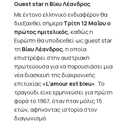
Guest star η Βίκυ Λέανδρος
Με έντονο ελληνικό ενδιαφέρον θα
διεξαχθεί σήμερα
Τρίτη 12 Μαΐου ο
πρώτος ημιτελικός
, καθώς η
Ευρώπη θα υποδεχθεί ως guest star
τη
Βίκυ Λέανδρος
, η οποία
επιστρέφει στην αυστριακή
πρωτεύουσα για να παρουσιάσει μια
νέα διασκευή της διαχρονικής
επιτυχίας
«L’amour est bleu»
. Το
τραγούδι είχε ερμηνεύσει για πρώτη
φορά το 1967, όταν ήταν μόλις 15
ετών, αφήνοντας ιστορία στον
διαγωνισμό.