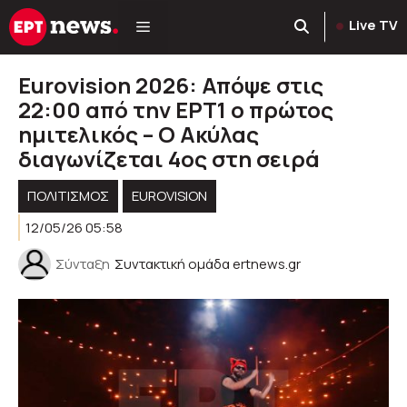
Μετάβαση
Live TV
σε
περιεχόμενο
Eurovision 2026: Απόψε στις
22:00 από την ΕΡΤ1 ο πρώτος
ημιτελικός – Ο Ακύλας
διαγωνίζεται 4ος στη σειρά
ΠΟΛΙΤΙΣΜΟΣ
EUROVISION
12/05/26 05:58
Σύνταξη
Συντακτική ομάδα ertnews.gr