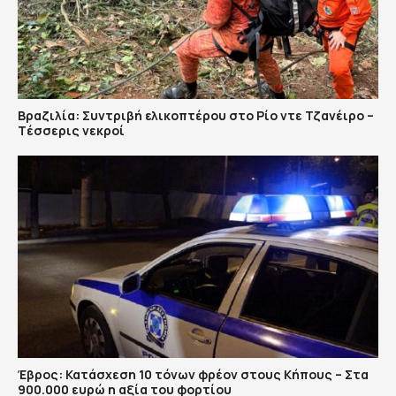
Βραζιλία: Συντριβή ελικοπτέρου στο Ρίο ντε Τζανέιρο –
Tέσσερις νεκροί
Έβρος: Κατάσχεση 10 τόνων φρέον στους Κήπους – Στα
900.000 ευρώ η αξία του φορτίου