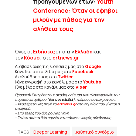
προηγούμενων ετών:
Υοuth
Conference: Όταν οι έφηβοι
μιλούν με πάθος για την
αλήθεια τους
Όλες οι
Ειδήσεις
από την
Ελλάδα
και
τον
Κόσμο
, στο
ertnews.gr
Διάβασε όλες τις ειδήσεις μας στο
Google
Κάνε like στη σελίδα μας στο
Facebook
Ακολούθησε μας στο
Twitter
Κάνε εγγραφή στο κανάλι μας στο
Youtube
Γίνε μέλος στο κανάλι μας στο
Viber
Προσοχή! Επιτρέπεται η αναδημοσίευση των πληροφοριών του
παραπάνω άρθρου (
όχι αυτολεξεί
) ή μέρους αυτών μόνο αν:
– Αναφέρεται ως πηγή το
ertnews.gr
στο σημείο όπου γίνεται η
αναφορά.
– Στο τέλος του άρθρου ως Πηγή
– Σε ένα από τα δύο σημεία να υπάρχει ενεργός σύνδεσμος
TAGS
Deeper Learning
μαθητικό συνέδριο