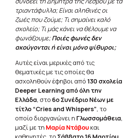
συνδέει τη Δήμητρα της Λέσβου με τα
τριαντάφυλλα; Είναι αληθινές οι
ζωές που ζούμε; Τι σημαίνει καλό
σχολείο; Τι μάς κάνει να θέλουμε να
φωνάξουμε;
Ποιές φωνές δεν
ακούγονται ή είναι μόνο ψίθυροι;
Αυτές είναι μερικές από τις
θεματικές με τις οποίες θα
ασχοληθούν έφηβοι από
130 σχολεία
Deeper Learning από όλη την
Ελλάδα
, στο
6ο Συνέδριο Νέων με
τίτλο “Cries and Whispers”
, το
οποίο διοργανώνει η
Γλωσσομάθεια
,
μαζί με τη
Μαρία Ντάβου
και
καθηγητές, το
Σάββατο 16 Μαρτίου