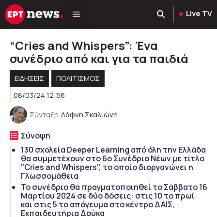
Μετάβαση
Live TV
σε
περιεχόμενο
“Cries and Whispers”: Ένα
συνέδριο από και για τα παιδιά
ΕΙΔΗΣΕΙΣ
ΠΟΛΙΤΙΣΜΟΣ
08/03/24 12:56
Σύνταξη
Δάφνη Σκαλιώνη
Σύνοψη
130 σχολεία Deeper Learning από όλη την Ελλάδα
θα συμμετέχουν στο 6ο Συνέδριο Νέων με τίτλο
"Cries and Whispers", το οποίο διοργανώνει η
Γλωσσομάθεια
Το συνέδριο θα πραγματοποιηθεί το Σάββατο 16
Μαρτίου 2024 σε δύο δόσεις: στις 10 το πρωί
και στις 5 το απόγευμα στο κέντρο ΔΑΙΣ,
Εκπαιδευτήρια Δούκα