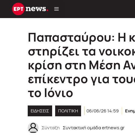
Μετάβαση
σε
περιεχόμενο
Παπασταύρου: Η 
στηρίζει τα νοικο
κρίση στη Μέση Α
επίκεντρο για το
το Ιόνιο
ΕΙΔΗΣΕΙΣ
ΠΟΛΙΤΙΚΉ
06/06/26 14:59
Ενη
Σύνταξη
Συντακτική ομάδα ertnews.gr