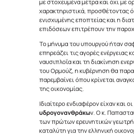
με στοχευμένα μέτρα και όχι με 
χαρακτηριστικά, προσθέτοντας ό
ενισχυμένης εποπτείας και η δι
επιδόσεων επιτρέπουν την παροχ
Το μήνυμα του υπουργού ήταν σα
επηρεάζει τις αγορές ενέργειας κ
ναυσιπλοΐα και τη διακίνηση ενε
του Ορμούζ, η κυβέρνηση θα παρακ
παρεμβαίνει όπου κρίνεται αναγκ
της οικονομίας.
Ιδιαίτερο ενδιαφέρον είχαν και ο
υδρογονανθράκω
ν. Ο κ. Παπαστ
των πρώτων ερευνητικών γεωτρή
καταλύτη για την ελληνική οικον