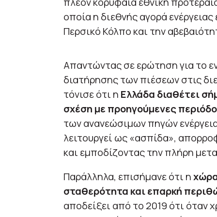
πλέον κορυφαία εθνική προτεραιό
οποία η διεθνής αγορά ενέργειας 
Περσικό Κόλπο και την αβεβαιότ
Απαντώντας σε ερώτηση για το ε
διατήρησης των πιέσεων στις διε
τόνισε ότι η
Ελλάδα διαθέτει σή
σχέση με προηγούμενες περιόδ
των ανανεώσιμων πηγών ενέργειας
λειτουργεί ως «ασπίδα», απορρο
και εμποδίζοντας την πλήρη μετ
Παράλληλα, επισήμανε ότι η
χώρα
σταθερότητα και επαρκή περιθ
αποδείξει από το 2019 ότι όταν χ