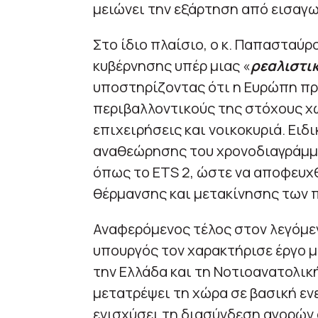
μειώνει την εξάρτηση από εισαγωγ
Στο ίδιο πλαίσιο, ο κ. Παπασταύ
κυβέρνησης υπέρ μιας «
ρεαλιστι
υποστηρίζοντας ότι η Ευρώπη πρ
περιβαλλοντικούς της στόχους χ
επιχειρήσεις και νοικοκυριά. Ειδ
αναθεώρησης του χρονοδιαγράμμ
όπως το ETS 2, ώστε να αποφευχ
θέρμανσης και μετακίνησης των 
Αναφερόμενος τέλος στον λεγόμε
υπουργός τον χαρακτήρισε έργο μ
την Ελλάδα και τη Νοτιοανατολικ
μετατρέψει τη χώρα σε βασική εν
ενισχύσει τη διασύνδεση αγορών