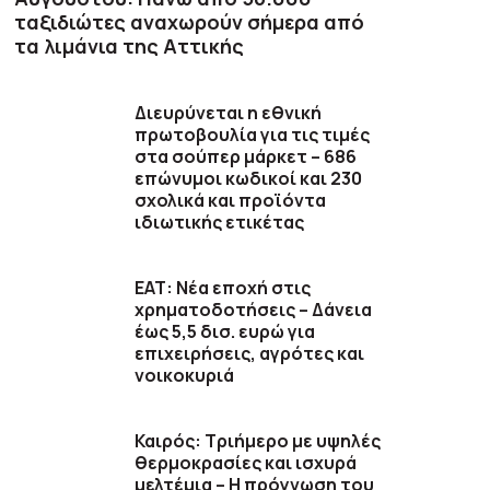
ταξιδιώτες αναχωρούν σήμερα από
τα λιμάνια της Αττικής
Διευρύνεται η εθνική
πρωτοβουλία για τις τιμές
στα σούπερ μάρκετ – 686
επώνυμοι κωδικοί και 230
σχολικά και προϊόντα
ιδιωτικής ετικέτας
ΕΑΤ: Νέα εποχή στις
χρηματοδοτήσεις – Δάνεια
έως 5,5 δισ. ευρώ για
επιχειρήσεις, αγρότες και
νοικοκυριά
Καιρός: Τριήμερο με υψηλές
θερμοκρασίες και ισχυρά
μελτέμια – Η πρόγνωση του