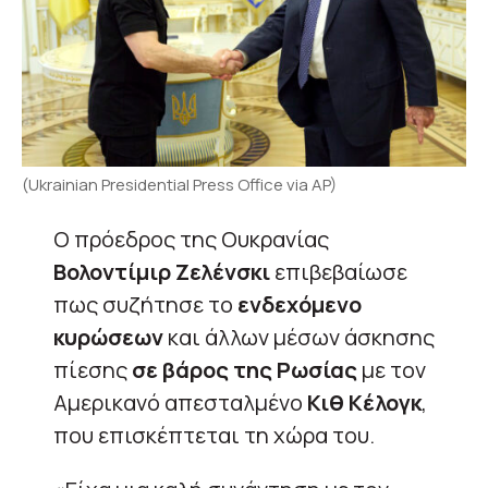
(Ukrainian Presidential Press Office via AP)
Ο πρόεδρος της Ουκρανίας
Βολοντίμιρ Ζελένσκι
επιβεβαίωσε
πως συζήτησε το
ενδεχόμενο
κυρώσεων
και άλλων μέσων άσκησης
πίεσης
σε βάρος της Ρωσίας
με τον
Αμερικανό απεσταλμένο
Κιθ Κέλογκ
,
που επισκέπτεται τη χώρα του.