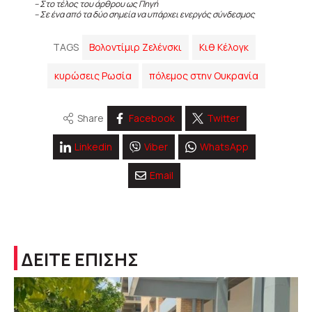
– Στο τέλος του άρθρου ως Πηγή
– Σε ένα από τα δύο σημεία να υπάρχει ενεργός σύνδεσμος
TAGS
Βολοντίμιρ Ζελένσκι
Κιθ Κέλογκ
κυρώσεις Ρωσία
πόλεμος στην Ουκρανία
Share
Facebook
Twitter
Linkedin
Viber
WhatsApp
Email
ΔΕΙΤΕ ΕΠΙΣΗΣ