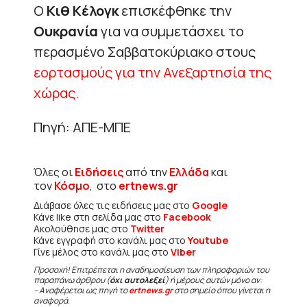
Ο
Κιθ Κέλογκ
επισκέφθηκε την
Ουκρανία
για να συμμετάσχει το
περασμένο Σαββατοκύριακο στους
εορτασμούς για την Ανεξαρτησία της
χώρας.
Πηγή: ΑΠΕ-ΜΠΕ
Όλες οι
Ειδήσεις
από την
Ελλάδα
και
τον
Κόσμο
, στο
ertnews.gr
Διάβασε όλες τις ειδήσεις μας στο
Google
Κάνε like στη σελίδα μας στο
Facebook
Ακολούθησε μας στο
Twitter
Κάνε εγγραφή στο κανάλι μας στο
Youtube
Γίνε μέλος στο κανάλι μας στο
Viber
Προσοχή! Επιτρέπεται η αναδημοσίευση των πληροφοριών του
παραπάνω άρθρου (
όχι αυτολεξεί
) ή μέρους αυτών μόνο αν:
– Αναφέρεται ως πηγή το
ertnews.gr
στο σημείο όπου γίνεται η
αναφορά.