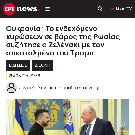
Μετάβαση
Live TV
σε
περιεχόμενο
Ουκρανία: Το ενδεχόμενο
κυρώσεων σε βάρος της Ρωσίας
συζήτησε ο Ζελένσκι με τον
απεσταλμένο του Τραμπ
ΕΙΔΗΣΕΙΣ
ΔΙΕΘΝΗ
25/08/25 21:39
Σύνταξη
Συντακτική ομάδα ertnews.gr