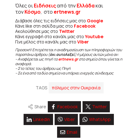
Όλες οι
Ειδήσεις
από την
Ελλάδα
και
τον
Κόσμο
, στο
ertnews.gr
Διάβασε όλες τις ειδήσεις μας στο
Google
Κάνε like στη σελίδα μας στο
Facebook
Ακολούθησε μας στο
Twitter
Κάνε εγγραφή στο κανάλι μας στο
Youtube
Γίνε μέλος στο κανάλι μας στο
Viber
Προσοχή! Επιτρέπεται η αναδημοσίευση των πληροφοριών του
παραπάνω άρθρου (
όχι αυτολεξεί
) ή μέρους αυτών μόνο αν:
– Αναφέρεται ως πηγή το
ertnews.gr
στο σημείο όπου γίνεται η
αναφορά.
– Στο τέλος του άρθρου ως Πηγή
– Σε ένα από τα δύο σημεία να υπάρχει ενεργός σύνδεσμος
TAGS
πόλεμος στην Ουκρανία
Share
Facebook
Twitter
Linkedin
Viber
WhatsApp
Email