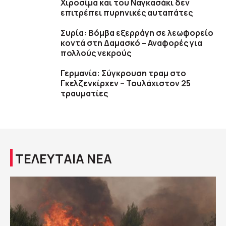
Χιροσίμα και του Ναγκασάκι δεν
επιτρέπει πυρηνικές αυταπάτες
Συρία: Βόμβα εξερράγη σε λεωφορείο
κοντά στη Δαμασκό – Αναφορές για
πολλούς νεκρούς
Γερμανία: Σύγκρουση τραμ στο
Γκελζενκίρχεν – Τουλάχιστον 25
τραυματίες
ΤΕΛΕΥΤΑΙΑ ΝΕΑ