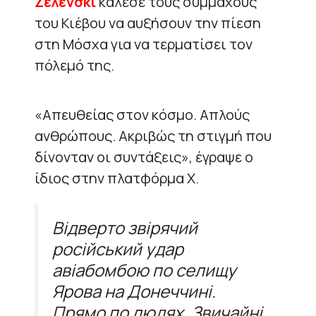
Ζελένσκι
κάλεσε τους συμμάχους
του Κιέβου να αυξήσουν την πίεση
στη Μόσχα για να τερματίσει τον
πόλεμό της.
«Απευθείας στον κόσμο. Απλούς
ανθρώπους. Ακριβώς τη στιγμή που
δίνονταν οι συντάξεις», έγραψε ο
ίδιος στην πλατφόρμα Χ.
Відверто звірячий
російський удар
авіабомбою по селищу
Ярова на Донеччині.
Прямо по людях. Звичайні