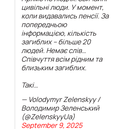
цивільні люди. У момент,
коли видавались пенсії. За
попередньою
інформацією, кількість
загиблих – більше 20
людей. Немає слів…
Співчуття всім рідним та
близьким загиблих.
Такі…
— Volodymyr Zelenskyy /
Володимир Зеленський
(@ZelenskyyUa)
September 9, 2025