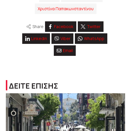
Χριστίνα Παπακωνσταντίνου
Share
Facebook
Twitter
Linkedin
Viber
WhatsApp
Email
ΔΕΙΤΕ ΕΠΙΣΗΣ