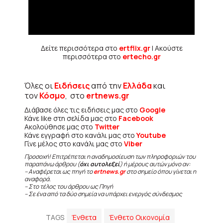
Δείτε περισσότερα στο
ertflix.gr
| Ακούστε
περισσότερα στο
ertecho.gr
Όλες οι
Ειδήσεις
από την
Ελλάδα
και
τον
Κόσμο
, στο
ertnews.gr
Διάβασε όλες τις ειδήσεις μας στο
Google
Κάνε like στη σελίδα μας στο
Facebook
Ακολούθησε μας στο
Twitter
Κάνε εγγραφή στο κανάλι μας στο
Youtube
Γίνε μέλος στο κανάλι μας στο
Viber
Προσοχή! Επιτρέπεται η αναδημοσίευση των πληροφοριών του
παραπάνω άρθρου (
όχι αυτολεξεί
) ή μέρους αυτών μόνο αν:
– Αναφέρεται ως πηγή το
ertnews.gr
στο σημείο όπου γίνεται η
αναφορά.
– Στο τέλος του άρθρου ως Πηγή
– Σε ένα από τα δύο σημεία να υπάρχει ενεργός σύνδεσμος
TAGS
Ένθετα
Ένθετο Οικονομία