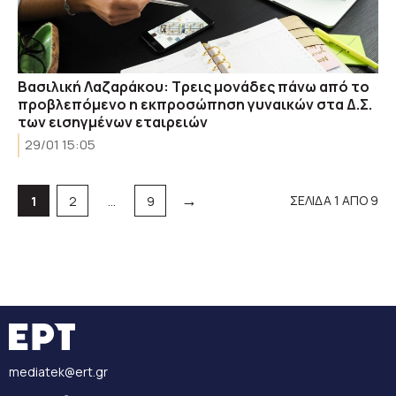
Βασιλική Λαζαράκου: Τρεις μονάδες πάνω από το
προβλεπόμενο η εκπροσώπηση γυναικών στα Δ.Σ.
των εισηγμένων εταιρειών
29/01 15:05
→
Σελίδα
Σελίδα
Σελίδα
ΣΕΛΙΔΑ 1 ΑΠΟ 9
1
2
…
9
mediatek@ert.gr